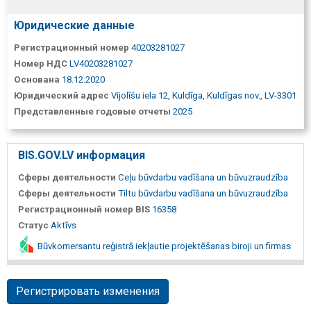
Юридические данные
Регистрационный номер
40203281027
Номер НДС
LV40203281027
Основана
18.12.2020
Юридический адрес
Vijolīšu iela 12, Kuldīga, Kuldīgas nov., LV-3301
Представленные годовые отчеты
2025
BIS.GOV.LV информация
Сферы деятельности
Ceļu būvdarbu vadīšana un būvuzraudzība
Сферы деятельности
Tiltu būvdarbu vadīšana un būvuzraudzība
Регистрационный номер BIS
16358
Статус
Aktīvs
Būvkomersantu reģistrā iekļautie projektēšanas biroji un firmas
Регистрировать изменения