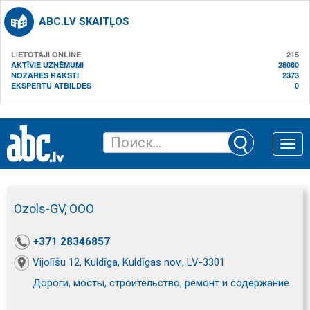
ABC.LV SKAITĻOS
LIETOTĀJI ONLINE
215
AKTĪVIE UZŅĒMUMI
28080
NOZARES RAKSTI
2373
EKSPERTU ATBILDES
0
Toggle
naviga
Ozols-GV, ООО
+371 28346857
Vijolīšu 12, Kuldīga, Kuldīgas nov., LV-3301
Дороги, мосты, строительство, ремонт и содержание