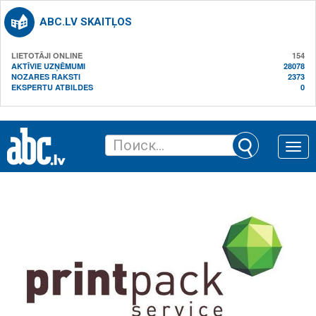
ABC.LV SKAITĻOS
LIETOTĀJI ONLINE
154
AKTĪVIE UZŅĒMUMI
28078
NOZARES RAKSTI
2373
EKSPERTU ATBILDES
0
Toggle
naviga