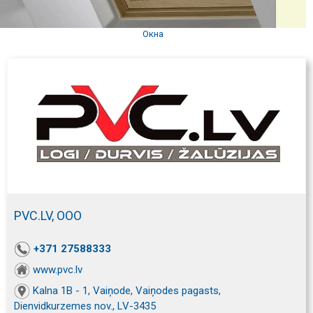
Окна
PVC.LV, ООО
+371 27588333
www.pvc.lv
Kalna 1B - 1, Vaiņode, Vaiņodes pagasts,
Dienvidkurzemes nov., LV-3435