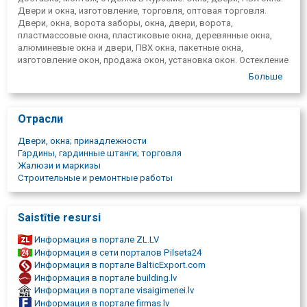
Двери и окна, изготовление, торговля, оптовая торговля.
Двери, окна, ворота заборы, окна, двери, ворота,
пластмассовые окна, пластиковые окна, деревянные окна,
алюминевые окна и двери, ПВХ окна, пакетные окна,
изготовление окон, продажа окон, установка окон. Остекление
лоджий. Металлические двери. Деревянные окна и двери.
Больше
Стеклянные перегородки. Алюминиевые конструкции.
Стеклянные перегородки, подоконники для окон.
Проектирование окон. Окна на месте. Склад окон. Готовые
Отрасли
окна. Пвх окна лиепая, Талси, Tukums, Ventspils, Салдус,
Курземе, Кулдига. Двери для квартир, металлические двери,
Двери, окна; принадлежности
входные двери, жалюзи, москитная сетка, сетки от москитов,
Гардины, гардинные штанги; торговля
торговля, заказ, замер, изготовление, оптовая торговля,
Жалюзи и маркизы
пластиковые, деревянные, алюминиевые окна, утепленные
Строительные и ремонтные работы
двери с ламинатной отделкой на заказ, рулонные жалюзи для
пластиковых окон, традиционные, от солнца и от жары,
двойные, фото и другие рулонные жалюзи. Кассетные
Saistītie resursi
рулонные жалюзи на оконной раме. Зимние сады,
алюминиевые фасады. Окна, двери, ПВХ окна. Двери и окна;
Информация в портале ZL.LV
изготовление, торговля, оптовая торговля. Двери, окна,
Информация в сети порталов Pilseta24
ворота заборы, окна, двери, ворота, пластмассовые окна,
Информация в портале BalticExport.com
пластиковые окна, деревянные окна, алюминевые окна и
Информация в портале building.lv
двери, ПВХ окна, пакетные окна, изготовление окон, продажа
Информация в портале visaigimenei.lv
окон, установка окон. Остекление лоджий. Металлические
Информация в портале firmas.lv
двери. Деревянные окна и двери. Стеклянные перегородки.