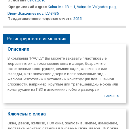
Основана
09.09.2016
Юридический адрес
Kalna iela 1B – 1, Vaiņode, Vaiņodes pag.,
Dienvidkurzemes nov., LV-3435
Представленные годовые отчеты
2025
Регистрировать изменения
Описание
В компании "PVC.LV" Вы можете заказать пластиковые,
деревянные и алюминиевые окна и двери, безрамные
остекленные конструкции, зимние сады, алюминиевые
фасады, металлические двери и все возможные виды
жалюзи. Изготовим и установим конструкции повышенной
сложности, например, круглые или трапециевидные окна или
конструкции из ПВХ и алюминия любого размера и
конфигурации – светопрозрачные конструкции, которые
Больше
послужат не только источником дополнительного света, но и
придадут зданию оригинальный вид. появление. Заказ в
Лиепае и Курземе также по индивидуальному заказу.
Ключевые слова
Окна, двери, жалюзи, ПВХ окна, жалюзи в Лиепае, измерение,
доставка, монтаж, отделка в Курземе. Окна, двери, ПВХ окна.