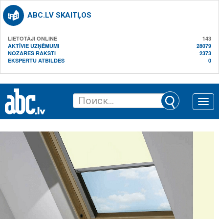
ABC.LV SKAITĻOS
LIETOTĀJI ONLINE
143
AKTĪVIE UZŅĒMUMI
28079
NOZARES RAKSTI
2373
EKSPERTU ATBILDES
0
Toggle
naviga