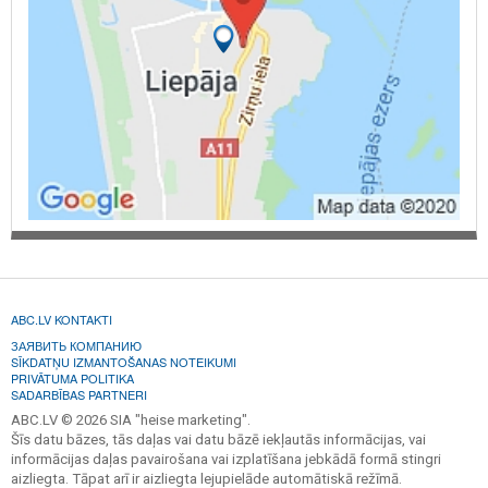
ABC.LV KONTAKTI
ЗАЯВИТЬ КОМПАНИЮ
SĪKDATŅU IZMANTOŠANAS NOTEIKUMI
PRIVĀTUMA POLITIKA
SADARBĪBAS PARTNERI
ABC.LV © 2026 SIA "heise marketing".
Šīs datu bāzes, tās daļas vai datu bāzē iekļautās informācijas, vai
informācijas daļas pavairošana vai izplatīšana jebkādā formā stingri
aizliegta. Tāpat arī ir aizliegta lejupielāde automātiskā režīmā.