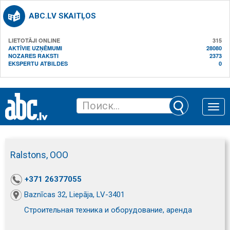
ABC.LV SKAITĻOS
LIETOTĀJI ONLINE
315
AKTĪVIE UZŅĒMUMI
28080
NOZARES RAKSTI
2373
EKSPERTU ATBILDES
0
Toggle
naviga
Ralstons, ООО
+371 26377055
Baznīcas 32, Liepāja, LV-3401
Строительная техника и оборудование, аренда