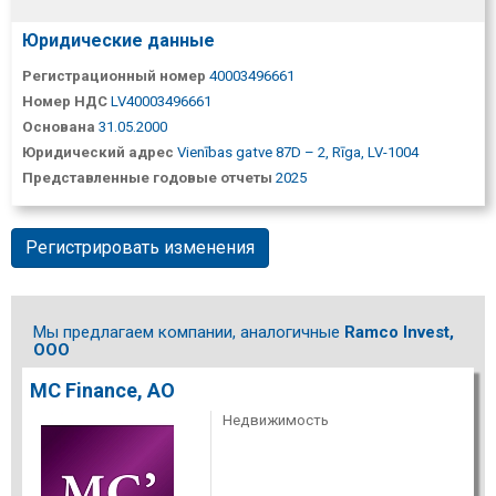
Юридические данные
Регистрационный номер
40003496661
Номер НДС
LV40003496661
Основана
31.05.2000
Юридический адрес
Vienības gatve 87D – 2, Rīga, LV-1004
Представленные годовые отчеты
2025
Регистрировать изменения
Мы предлагаем компании, аналогичные
Ramco Invest,
ООО
MC Finance, АО
Недвижимость