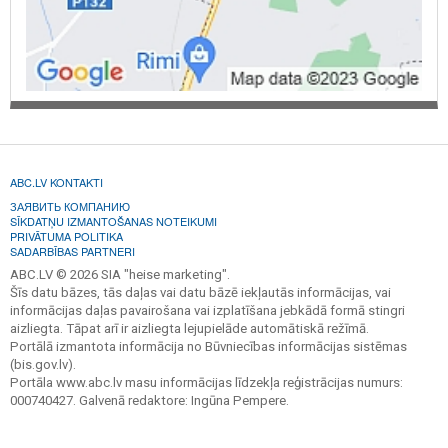
ABC.LV KONTAKTI
ЗАЯВИТЬ КОМПАНИЮ
SĪKDATŅU IZMANTOŠANAS NOTEIKUMI
PRIVĀTUMA POLITIKA
SADARBĪBAS PARTNERI
ABC.LV © 2026 SIA "heise marketing".
Šīs datu bāzes, tās daļas vai datu bāzē iekļautās informācijas, vai
informācijas daļas pavairošana vai izplatīšana jebkādā formā stingri
aizliegta. Tāpat arī ir aizliegta lejupielāde automātiskā režīmā.
Portālā izmantota informācija no Būvniecības informācijas sistēmas
(bis.gov.lv).
Portāla www.abc.lv masu informācijas līdzekļa reģistrācijas numurs:
000740427. Galvenā redaktore: Ingūna Pempere.