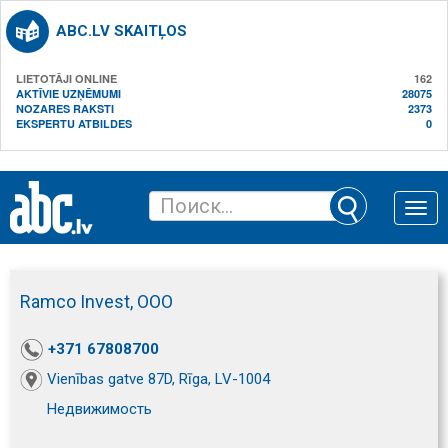
ABC.LV SKAITĻOS
LIETOTĀJI ONLINE
162
AKTĪVIE UZŅĒMUMI
28075
NOZARES RAKSTI
2373
EKSPERTU ATBILDES
0
Toggle
naviga
Ramco Invest, ООО
+371 67808700
Vienības gatve 87D, Rīga, LV-1004
Недвижимость