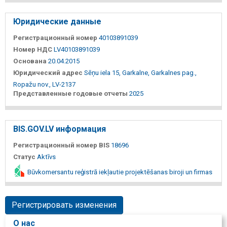
Юридические данные
Регистрационный номер
40103891039
Номер НДС
LV40103891039
Основана
20.04.2015
Юридический адрес
Sēņu iela 15, Garkalne, Garkalnes pag.,
Ropažu nov., LV-2137
Представленные годовые отчеты
2025
BIS.GOV.LV информация
Регистрационный номер BIS
18696
Статус
Aktīvs
Būvkomersantu reģistrā iekļautie projektēšanas biroji un firmas
Регистрировать изменения
О нас