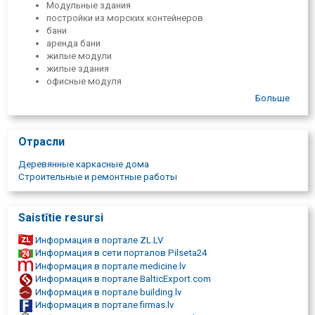
Модульные здания
постройки из морских контейнеров
бани
аренда бани
жилые модули
жилые здания
офисные модуля
модули фермы
Больше
индивидуальные заказы
модули сауны
банное производство
Отрасли
производство жилых домов
сауны
Деревянные каркасные дома
сделать сауну
Строительные и ремонтные работы
модульные здания
постройки из морских контейнеров
Возрожденные здания
Saistītie resursi
строительная компания в Латвии
мобильные сауны
Информация в портале ZL.LV
стационарные сауны
Информация в сети порталов Pilseta24
контейнерные сауны
Информация в портале medicine.lv
влажная баня
Информация в портале BalticExport.com
каркасные конструкции
Информация в портале building.lv
здания со стальным каркасом
Информация в портале firmas.lv
контейнерные здания