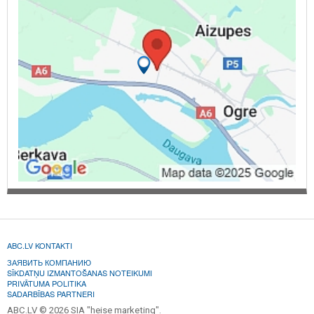
ABC.LV KONTAKTI
ЗАЯВИТЬ КОМПАНИЮ
SĪKDATŅU IZMANTOŠANAS NOTEIKUMI
PRIVĀTUMA POLITIKA
SADARBĪBAS PARTNERI
ABC.LV © 2026 SIA "heise marketing".