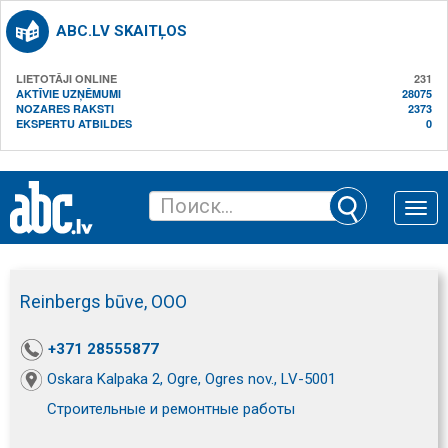
ABC.LV SKAITĻOS
LIETOTĀJI ONLINE
231
AKTĪVIE UZŅĒMUMI
28075
NOZARES RAKSTI
2373
EKSPERTU ATBILDES
0
Toggle
naviga
Reinbergs būve, ООО
+371 28555877
Oskara Kalpaka 2, Ogre, Ogres nov., LV-5001
Строительные и ремонтные работы