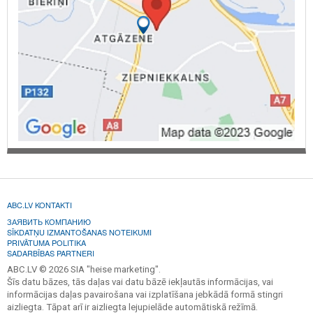
ABC.LV KONTAKTI
ЗАЯВИТЬ КОМПАНИЮ
SĪKDATŅU IZMANTOŠANAS NOTEIKUMI
PRIVĀTUMA POLITIKA
SADARBĪBAS PARTNERI
ABC.LV © 2026 SIA "heise marketing".
Šīs datu bāzes, tās daļas vai datu bāzē iekļautās informācijas, vai
informācijas daļas pavairošana vai izplatīšana jebkādā formā stingri
aizliegta. Tāpat arī ir aizliegta lejupielāde automātiskā režīmā.