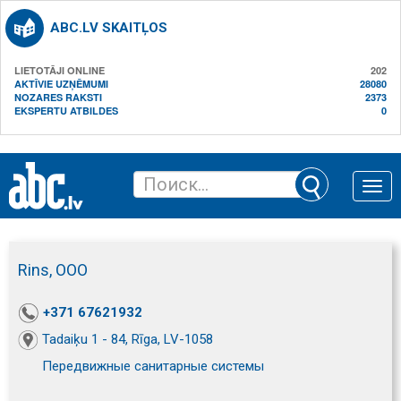
ABC.LV SKAITĻOS
LIETOTĀJI ONLINE
202
AKTĪVIE UZŅĒMUMI
28080
NOZARES RAKSTI
2373
EKSPERTU ATBILDES
0
Toggle
naviga
Rins, ООО
+371 67621932
Tadaiķu 1 - 84, Rīga, LV-1058
Передвижные санитарные системы