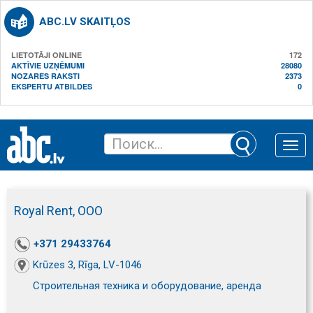
ABC.LV SKAITĻOS
LIETOTĀJI ONLINE
172
AKTĪVIE UZŅĒMUMI
28080
NOZARES RAKSTI
2373
EKSPERTU ATBILDES
0
Toggle
naviga
Royal Rent, ООО
+371 29433764
Krūzes 3, Rīga, LV-1046
Строительная техника и оборудование, аренда