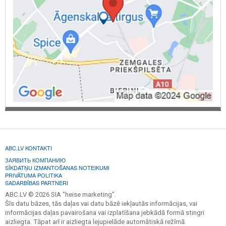
ABC.LV KONTAKTI
ЗАЯВИТЬ КОМПАНИЮ
SĪKDATŅU IZMANTOŠANAS NOTEIKUMI
PRIVĀTUMA POLITIKA
SADARBĪBAS PARTNERI
ABC.LV © 2026 SIA "heise marketing".
Šīs datu bāzes, tās daļas vai datu bāzē iekļautās informācijas, vai
informācijas daļas pavairošana vai izplatīšana jebkādā formā stingri
aizliegta. Tāpat arī ir aizliegta lejupielāde automātiskā režīmā.