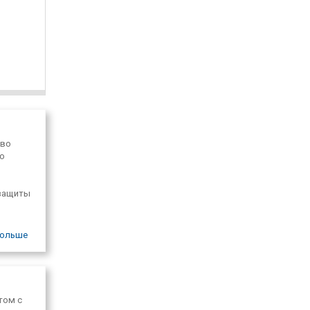
 во
но
м
 защиты
ольше
том с