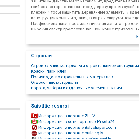
защитным действием от насекомых, вредителей древ
грибков, которые наносят вред дереву против сухой гн
плесени, чтобы защитить деревянные элементы и здан
конструкции крыши и здания, внутри и снаружи помещ
Профессиональная профилактическая защита древеси
Широкий спектр профессиональной, концентрированны
долговечный консервант для древесины от термитов,
Б
древогрызущих насекомых, разрушающие древесину г
синевы, плесени и повышенной устойчивости к воде и
выщелачиванию из древесины, деревянные конструкц
Отрасли
защиты помещений, конструкции крыш, балки и полы, 
профилактической защиты кладки и штукатурки от гр
Строительные материалы и строительные конструкции
поражения. RP Wood Fire Stop — жидкий продукт, для
Краски, лаки, клеи
огнестойкости древесины, для повышения огнестойко
Производство строительных материалов
новых деревянных конструкций и для защиты деревя
Отделочные материалы
конструкций в интерьерах для декоративной отделки
Ворота, заборы и отделочные элементы к ним
деревянных поверхностей, защищает древесину, сохра
текстуру. Lusonol S-1023, также защита от ультрафиоле
Lusonol S-1023 можно использовать например, заборы,
Saistītie resursi
для декоративной обработки карнизов и других дере
деталей. Фунгицид и дезинфицирующее средство для
Информация в портале ZL.LV
устранения плесени в домах, в медицинских учреждени
Информация в сети порталов Pilseta24
продовольственной промышленности, в ветеринарны
Информация в портале BalticExport.com
учреждениях и сельском хозяйстве, особенно на стена
Информация в портале building.lv
пористых строительных материалах стены, штукатурка
Информация в портале visaigimenei.lv