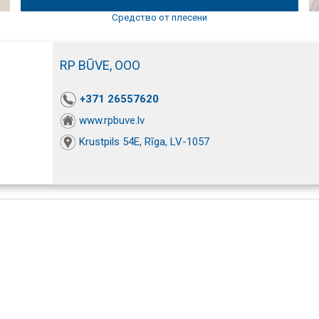
Средство от плесени
RP BŪVE, ООО
+371 26557620
www.rpbuve.lv
Krustpils 54E, Rīga, LV-1057