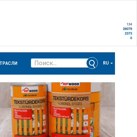
134
28079
2373
0
RU
ТРАСЛИ