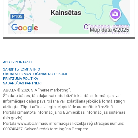
ABC.LV KONTAKTI
ЗАЯВИТЬ КОМПАНИЮ
SĪKDATŅU IZMANTOŠANAS NOTEIKUMI
PRIVĀTUMA POLITIKA
SADARBĪBAS PARTNERI
ABC.LV © 2026 SIA "heise marketing".
Šīs datu bāzes, tās daļas vai datu bāzē iekļautās informācijas, vai
informācijas daļas pavairošana vai izplatīšana jebkādā formā stingri
aizliegta. Tāpat arī ir aizliegta lejupielāde automātiskā režīmā.
Portālā izmantota informācija no Būvniecības informācijas sistēmas
(bis.gov.lv).
Portāla www.abc.lv masu informācijas līdzekļa reģistrācijas numurs:
000740427. Galvenā redaktore: Ingūna Pempere.