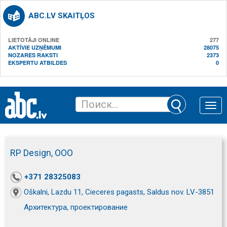
ABC.LV SKAITĻOS
LIETOTĀJI ONLINE
277
AKTĪVIE UZŅĒMUMI
28075
NOZARES RAKSTI
2373
EKSPERTU ATBILDES
0
Toggle
naviga
RP Design, ООО
+371 28325083
Oškalni, Lazdu 11, Cieceres pagasts, Saldus nov. LV-3851
Архитектура, проектирование