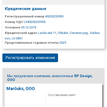
Юридические данные
Регистрационный номер
40203233953
Номер НДС
LV40203233953
Основана
05.12.2019
Юридический адрес
Lazdu iela 11, Oškalni, Cieceres pag., Saldus
nov., LV-3851
Представленные годовые отчеты
2025
Регистрировать изменения
Мы предлагаем компании, аналогичные
RP Design,
ООО
Marčuks, ООО
Составление смет