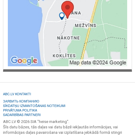
ABC.LV KONTAKTI
ЗАЯВИТЬ КОМПАНИЮ
SĪKDATŅU IZMANTOŠANAS NOTEIKUMI
PRIVĀTUMA POLITIKA
SADARBĪBAS PARTNERI
ABC.LV © 2026 SIA "heise marketing".
Šīs datu bāzes, tās daļas vai datu bāzē iekļautās informācijas, vai
informācijas daļas pavairošana vai izplatīšana jebkādā formā stingri