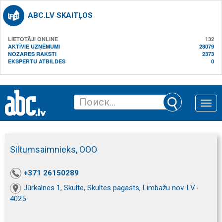
ABC.LV SKAITĻOS
LIETOTĀJI ONLINE
132
AKTĪVIE UZŅĒMUMI
28079
NOZARES RAKSTI
2373
EKSPERTU ATBILDES
0
Toggle
naviga
Siltumsaimnieks, ООО
+371 26150289
Jūrkalnes 1, Skulte, Skultes pagasts, Limbažu nov. LV-
4025