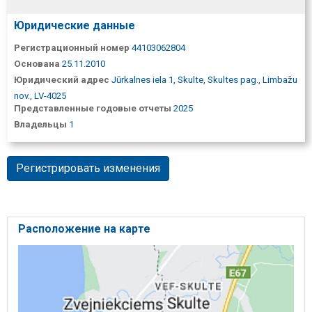
Юридические данные
Регистрационный номер
44103062804
Основана
25.11.2010
Юридический адрес
Jūrkalnes iela 1, Skulte, Skultes pag., Limbažu
nov., LV-4025
Представленные годовые отчеты
2025
Владельцы
1
Регистрировать изменения
Расположение на карте