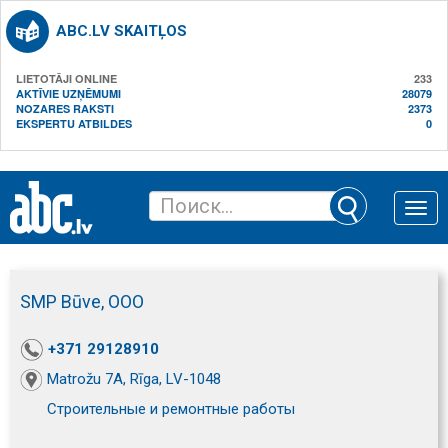
ABC.LV SKAITĻOS
LIETOTĀJI ONLINE
233
AKTĪVIE UZŅĒMUMI
28079
NOZARES RAKSTI
2373
EKSPERTU ATBILDES
0
Toggle
naviga
SMP Būve, ООО
+371 29128910
Matrožu 7A, Rīga, LV-1048
Строительные и ремонтные работы