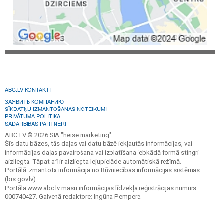
ABC.LV KONTAKTI
ЗАЯВИТЬ КОМПАНИЮ
SĪKDATŅU IZMANTOŠANAS NOTEIKUMI
PRIVĀTUMA POLITIKA
SADARBĪBAS PARTNERI
ABC.LV © 2026 SIA "heise marketing".
Šīs datu bāzes, tās daļas vai datu bāzē iekļautās informācijas, vai
informācijas daļas pavairošana vai izplatīšana jebkādā formā stingri
aizliegta. Tāpat arī ir aizliegta lejupielāde automātiskā režīmā.
Portālā izmantota informācija no Būvniecības informācijas sistēmas
(bis.gov.lv).
Portāla www.abc.lv masu informācijas līdzekļa reģistrācijas numurs:
000740427. Galvenā redaktore: Ingūna Pempere.