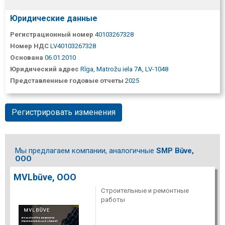
Юридические данные
Регистрационный номер
40103267328
Номер НДС
LV40103267328
Основана
06.01.2010
Юридический адрес
Rīga, Matrožu iela 7A, LV-1048
Представленные годовые отчеты
2025
Регистрировать изменения
Мы предлагаем компании, аналогичные
SMP Būve,
ООО
MVLbūve, ООО
Строительные и ремонтные
работы