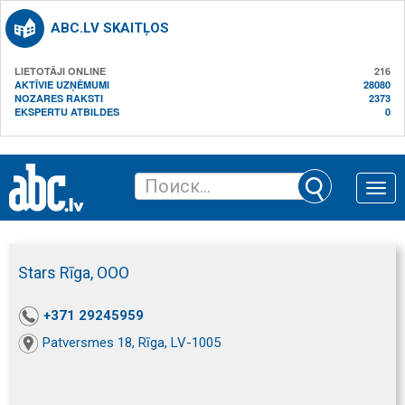
ABC.LV SKAITĻOS
LIETOTĀJI ONLINE
216
AKTĪVIE UZŅĒMUMI
28080
NOZARES RAKSTI
2373
EKSPERTU ATBILDES
0
Toggle
naviga
Stars Rīga, ООО
+371 29245959
Patversmes 18, Rīga, LV-1005