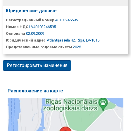
Юридические данные
Регистрационный номер
40103246595
Номер НДС
LV40103246595
Основана
02.09.2009
Юридический адрес
Atlantijas iela 42, Rīga, LV-1015
Представленные годовые отчеты
2025
Регистрировать изменения
Расположение на карте