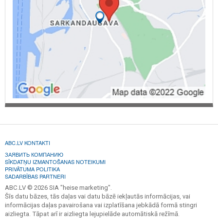
ABC.LV KONTAKTI
ЗАЯВИТЬ КОМПАНИЮ
SĪKDATŅU IZMANTOŠANAS NOTEIKUMI
PRIVĀTUMA POLITIKA
SADARBĪBAS PARTNERI
ABC.LV © 2026 SIA "heise marketing".
Šīs datu bāzes, tās daļas vai datu bāzē iekļautās informācijas, vai
informācijas daļas pavairošana vai izplatīšana jebkādā formā stingri
aizliegta. Tāpat arī ir aizliegta lejupielāde automātiskā režīmā.