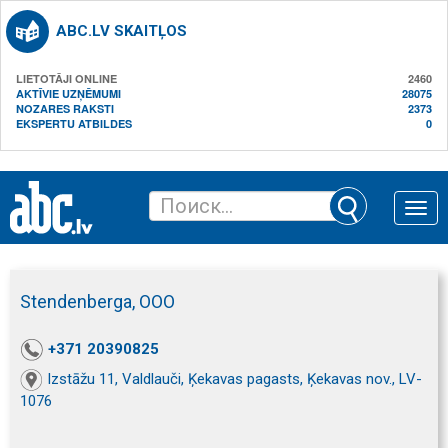
ABC.LV SKAITĻOS
LIETOTĀJI ONLINE
2460
AKTĪVIE UZŅĒMUMI
28075
NOZARES RAKSTI
2373
EKSPERTU ATBILDES
0
Toggle
naviga
Stendenberga, ООО
+371 20390825
Izstāžu 11, Valdlauči, Ķekavas pagasts, Ķekavas nov., LV-
1076