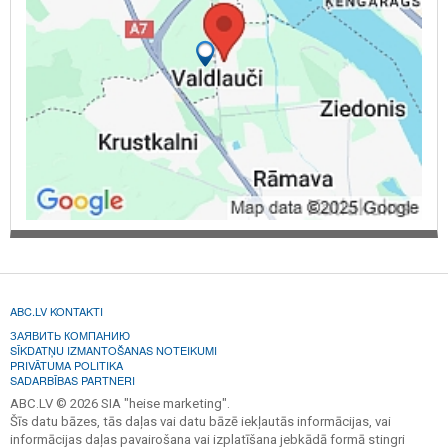
ABC.LV KONTAKTI
ЗАЯВИТЬ КОМПАНИЮ
SĪKDATŅU IZMANTOŠANAS NOTEIKUMI
PRIVĀTUMA POLITIKA
SADARBĪBAS PARTNERI
ABC.LV © 2026 SIA "heise marketing".
Šīs datu bāzes, tās daļas vai datu bāzē iekļautās informācijas, vai
informācijas daļas pavairošana vai izplatīšana jebkādā formā stingri