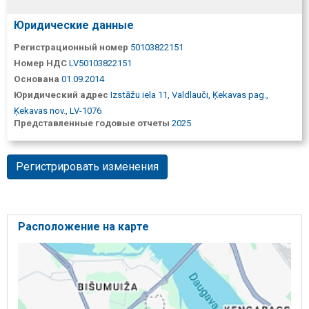
Юридические данные
Регистрационный номер
50103822151
Номер НДС
LV50103822151
Основана
01.09.2014
Юридический адрес
Izstāžu iela 11, Valdlauči, Ķekavas pag.,
Ķekavas nov., LV-1076
Представленные годовые отчеты
2025
Регистрировать изменения
Расположение на карте