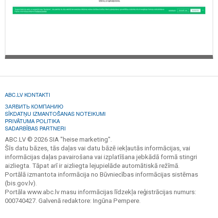
ABC.LV KONTAKTI
ЗАЯВИТЬ КОМПАНИЮ
SĪKDATŅU IZMANTOŠANAS NOTEIKUMI
PRIVĀTUMA POLITIKA
SADARBĪBAS PARTNERI
ABC.LV © 2026 SIA "heise marketing".
Šīs datu bāzes, tās daļas vai datu bāzē iekļautās informācijas, vai
informācijas daļas pavairošana vai izplatīšana jebkādā formā stingri
aizliegta. Tāpat arī ir aizliegta lejupielāde automātiskā režīmā.
Portālā izmantota informācija no Būvniecības informācijas sistēmas
(bis.gov.lv).
Portāla www.abc.lv masu informācijas līdzekļa reģistrācijas numurs:
000740427. Galvenā redaktore: Ingūna Pempere.