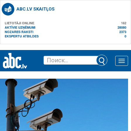
ABC.LV SKAITĻOS
LIETOTĀJI ONLINE
162
AKTĪVIE UZŅĒMUMI
28080
NOZARES RAKSTI
2373
EKSPERTU ATBILDES
0
Toggle
naviga