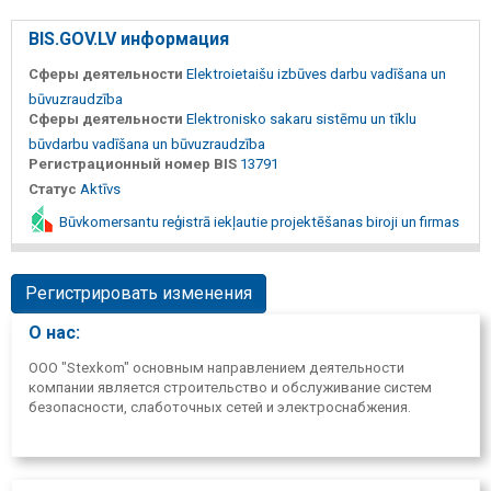
BIS.GOV.LV информация
Сферы деятельности
Elektroietaišu izbūves darbu vadīšana un
būvuzraudzība
Сферы деятельности
Elektronisko sakaru sistēmu un tīklu
būvdarbu vadīšana un būvuzraudzība
Регистрационный номер BIS
13791
Статус
Aktīvs
Būvkomersantu reģistrā iekļautie projektēšanas biroji un firmas
Регистрировать изменения
О нас:
ООО "Stexkom" основным направлением деятельности
компании является строительство и обслуживание систем
безопасности, слаботочных сетей и электроснабжения.