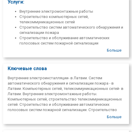
Услуги:
Внутренние электромонтажные работы
Строительство компьютерных сетей,
телекоммуникационных сетей
Строительство систем автоматического обнаружения и
сигнализации пожара
Строительство и обслуживание автоматических
голосовых систем пожарной сигнализации
Строительство и обслуживание систем охраны и
Больше
доступа
Установка и обслуживание систем видеонаблюдения
Молниезащита и строительство электроустройства
Ключевые слова
заземления.
Электроснабжение
Внутренние электроинсталляции- в Латвии. Систем
Строительство сетей низкого напряжения
автоматического обнаружения и сигнализации пожара - в
Латвии. Компьютерных сетей, телекоммуникационных сетей- в
Латвии. Внутренние электромонтажные работы.
Компьютерных сетей, строительство телекоммуникационных
сетей. Строительство и обслуживание автоматических
голосовых систем пожарной сигнализации. Строительство
систем автоматического обнаружения и сигнализации пожара,
Больше
обслуживание. Строительство и обслуживание систем охраны
и доступа. Молниезащита и строительство электроустройства
заземления.