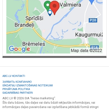
ABC.LV KONTAKTI
ЗАЯВИТЬ КОМПАНИЮ
SĪKDATŅU IZMANTOŠANAS NOTEIKUMI
PRIVĀTUMA POLITIKA
SADARBĪBAS PARTNERI
ABC.LV © 2026 SIA "heise marketing".
Šīs datu bāzes, tās daļas vai datu bāzē iekļautās informācijas, vai
informācijas daļas pavairošana vai izplatīšana jebkādā formā stingri