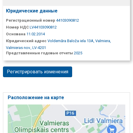
Юридические данные
Регистрационный номер
44103090812
Номер НДС
LV44103090812
Основана
11.02.2014
Юридический адрес
Voldemāra Baloža iela 13A, Valmiera,
Valmieras nov., LV-4201
Представленные годовые отчеты
2025
Регистрировать изменения
Расположение на карте