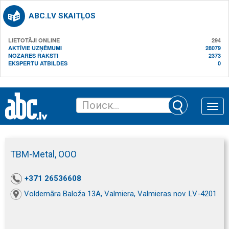
ABC.LV SKAITĻOS
LIETOTĀJI ONLINE
294
AKTĪVIE UZŅĒMUMI
28079
NOZARES RAKSTI
2373
EKSPERTU ATBILDES
0
Toggle
naviga
TBM-Metal, ООО
+371 26536608
Voldemāra Baloža 13A, Valmiera, Valmieras nov. LV-4201