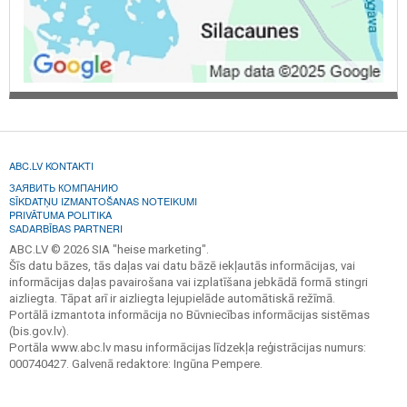
ABC.LV KONTAKTI
ЗАЯВИТЬ КОМПАНИЮ
SĪKDATŅU IZMANTOŠANAS NOTEIKUMI
PRIVĀTUMA POLITIKA
SADARBĪBAS PARTNERI
ABC.LV © 2026 SIA "heise marketing".
Šīs datu bāzes, tās daļas vai datu bāzē iekļautās informācijas, vai
informācijas daļas pavairošana vai izplatīšana jebkādā formā stingri
aizliegta. Tāpat arī ir aizliegta lejupielāde automātiskā režīmā.
Portālā izmantota informācija no Būvniecības informācijas sistēmas
(bis.gov.lv).
Portāla www.abc.lv masu informācijas līdzekļa reģistrācijas numurs:
000740427. Galvenā redaktore: Ingūna Pempere.