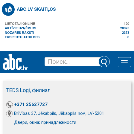
ABC.LV SKAITĻOS
LIETOTĀJI ONLINE
120
AKTĪVIE UZŅĒMUMI
28075
NOZARES RAKSTI
2373
EKSPERTU ATBILDES
0
Toggle
naviga
TEDS Logi, филиал
+371 25627727
Brīvības 37, Jēkabpils, Jēkabpils nov., LV-5201
Двери, окна; принадлежности