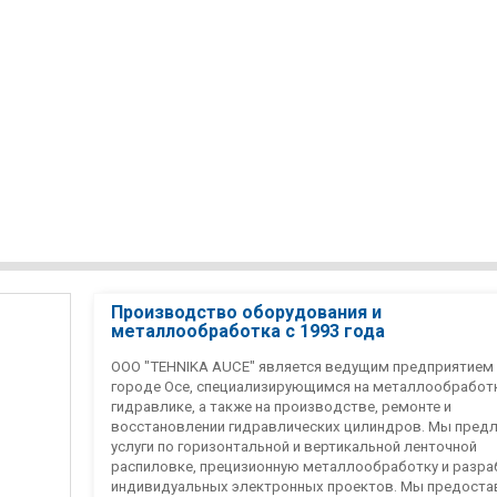
Производство оборудования и
металлообработка с 1993 года
ООО "TEHNIKA AUCE" является ведущим предприятием
городе Осе, специализирующимся на металлообработк
гидравлике, а также на производстве, ремонте и
восстановлении гидравлических цилиндров. Мы пред
услуги по горизонтальной и вертикальной ленточной
распиловке, прецизионную металлообработку и разра
индивидуальных электронных проектов. Мы предост