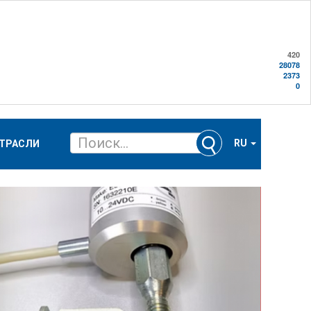
420
28078
2373
0
RU
ТРАСЛИ