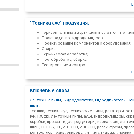
качественное обслуживание, быстрое выполнение раб
Б
запасные части и профессиональные консультации. На
решения подходят для промышленной, сельскохозяйс
и строительной техники по всей Латвии. Надежный пар
"Техника аус" продукция:
области гидравлики, металлообработки и машиностро
Горизонтальные и вертикальные ленточные пилы
Производство гидроцилиндров;
Проектирование компонентов и оборудования;
Сварка;
Термическая обработка;
Постобработка, сборка;
Тестирование и контроль;
Производство электроники;
Б
Контроллер управления;
Поворотный энкодер;
Динамический тормоз;
Ключевые слова
Гидродвигатели;
Гидроцилиндры;
Ленточные пилы
,
Гидродвигатели
,
Гидродвигатели
,
Ле
Гидравлические шланговые прессы и резаки;
пилы
.
Металлообработка;
техника, техника аус, технические, пилы, ротаторы, рот
Техника выравнивания почвы.
IVR, RX, zbl, ленточные пилы, ауце, гидроцилиндры, скр
скребки, пресса, гидро, редукторы, вариаторы, ленто
пилы, FFT, F6,, ZL, ZBL-50H, ZBL-60H, резак, фрезы, прес
контроллер позиционирования, пила, гидравлический