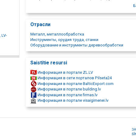
двигатель, ce, для дерева, металла, металлообработка
Б
обработка, са, пилы, ленточная пила, ленточные пилы,
лесопилка, hydraulic, cylinder, цилиндры, пресс, обжимка
машина, обжимка, редуктор, редуктор, пильная лента, 
Отрасли
FG, FS, IVR 3, IVR 4, RX 55, контроллер, wood, metal, обра
распиловка, резка, ЧПУ, производство гидроцилиндро
Металл, металлообработка
, LV-
электроника, принадлежности для стационарных
Инструменты, орудия труда, станки
горизонтальных ленточных пил, поворотник бревен,
Оборудование и инструменты деревообработки
изготовление оборудования и комплектующих по
индивидуальным заказам.
Saistītie resursi
Информация в портале ZL.LV
Информация в сети порталов Pilseta24
Информация в портале BalticExport.com
Информация в портале building.lv
Информация в портале firmas.lv
Информация в портале visaigimenei.lv
З
SĪ