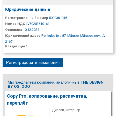
Юридические данные
Регистрационный номер
50203610161
Номер НДС
LV50203610161
Основана
10.12.2024
Юридический адрес
Penkules iela 87, Mārupe, Mārupes nov., LV-
2167
Владельцы
1
Регистрировать изменения
Мы предлагаем компании, аналогичные
THE DESIGN
BY OS, ООО
Copy Pro, копирование, распечатка,
переплёт
Дизайн, интерьер