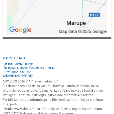
ABC.LV KONTAKTI
ЗАЯВИТЬ КОМПАНИЮ
SĪKDATŅU IZMANTOŠANAS NOTEIKUMI
PRIVĀTUMA POLITIKA
SADARBĪBAS PARTNERI
ABC.LV © 2026 SIA "heise marketing".
Šīs datu bāzes, tās daļas vai datu bāzē iekļautās informācijas, vai
informācijas daļas pavairošana vai izplatīšana jebkādā formā stingri
aizliegta. Tāpat arī ir aizliegta lejupielāde automātiskā režīmā.
Portālā izmantota informācija no Būvniecības informācijas sistēmas
(bis.gov.lv).
Portāla www.abc.lv masu informācijas līdzekļa reģistrācijas numurs:
000740427. Galvenā redaktore: Ingūna Pempere.