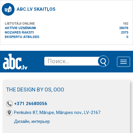
ABC.LV SKAITĻOS
LIETOTĀJI ONLINE
162
AKTĪVIE UZŅĒMUMI
28078
NOZARES RAKSTI
2373
EKSPERTU ATBILDES
0
Toggle
naviga
THE DESIGN BY OS, ООО
+371 26680056
Penkules 87, Mārupe, Mārupes nov., LV-2167
Дизайн, интерьер