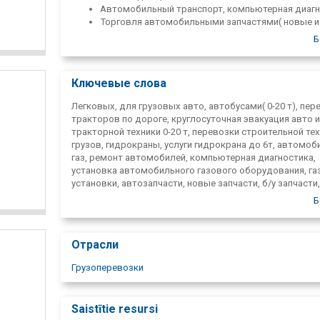
Автомобильный транспорт, компьютерная диагн
Торговля автомобильными запчастями( новые и
пользованные) ;
Б
Гидрокрана, автокрана( до 11т), экскаватор, усл
мини-экскаватора;
Автогаз, установка автогазового оборудования;
Ключевые слова
Доставка и транспортировка песка, гравия, щебн
чернозема.
Легковых, для грузовых авто, автобусами( 0-20 т), пер
тракторов по дороге, круглосуточная эвакуация авто и
тракторной техники 0-20 т, перевозки строительной тех
грузов, гидрокраны, услуги гидрокрана до 6т, автомо
газ, ремонт автомобилей, компьютерная диагностика,
установка автомобильного газового оборудования, г
установки, автозапчасти, новые запчасти, б/у запчасти,
закупка авто на ремонт и запчасти, закупка подержанн
Б
автомашин, покупка, ликвидация автомашин,
лицензированное списывание, пассажирские перевозк
строительного мусора, сортировка строительного мус
Отрасли
прокат контейнеров, песок, грунт, щепа, доставка, услу
самосвала, автоэвакуатор, услуги авто эвокуации в Ку
Грузоперевозки
демонтаж зданий, торговля пользованым строй мате
самосвал, В латвии, В Кулдыге, В Кулдыгском районе, 
Балтии, Балтийские страны, В Эстонии, Литве,
Saistītie resursi
лицензированные грузовые перевозки, лицензированн