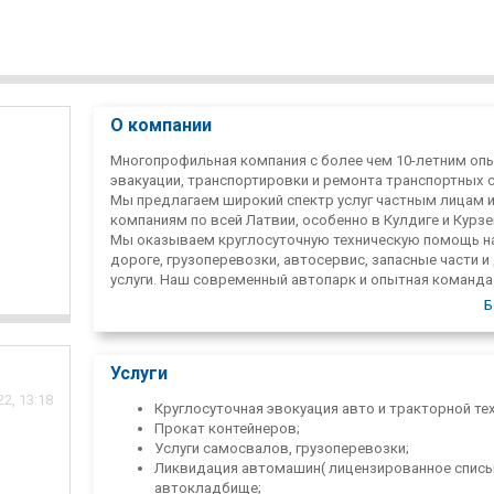
О компании
Многопрофильная компания с более чем 10-летним оп
эвакуации, транспортировки и ремонта транспортных 
Мы предлагаем широкий спектр услуг частным лицам 
компаниям по всей Латвии, особенно в Кулдиге и Курзе
Мы оказываем круглосуточную техническую помощь н
дороге, грузоперевозки, автосервис, запасные части и
услуги. Наш современный автопарк и опытная команда
гарантируют безопасное и качественное обслуживание
Б
Услуги
2, 13:18
Круглосуточная эвокуация авто и тракторной тех
Прокат контейнеров;
Услуги самосвалов, грузоперевозки;
Ликвидация автомашин( лицензированное спис
автокладбище;