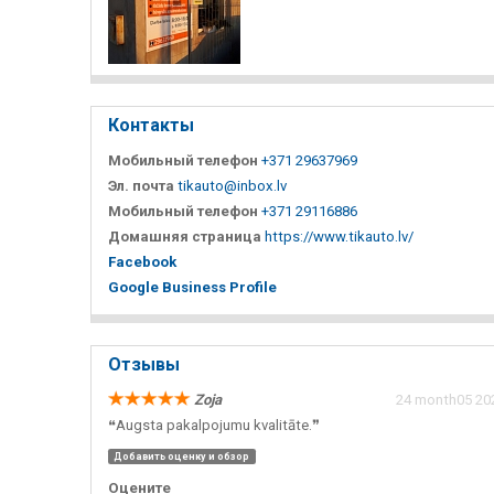
Контакты
Мобильный телефон
+371 29637969
Эл. почта
tikauto@inbox.lv
Мобильный телефон
+371 29116886
Домашняя страница
https://www.tikauto.lv/
Facebook
Google Business Profile
Отзывы
Zoja
24 month05 202
❝Augsta pakalpojumu kvalitāte.❞
Добавить оценку и обзор
Оцените