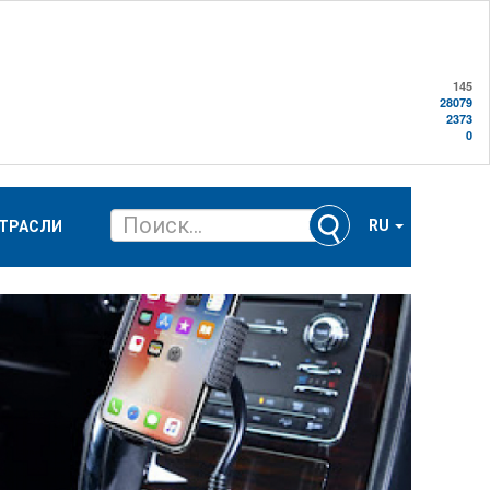
145
28079
2373
0
RU
ТРАСЛИ