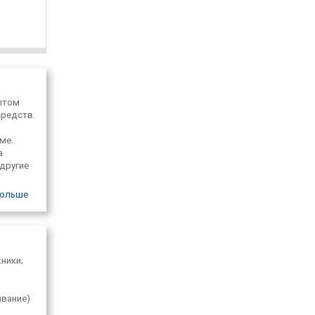
ытом
средств.
и
ме.
а
 другие
.
ольше
ники;
ывание)