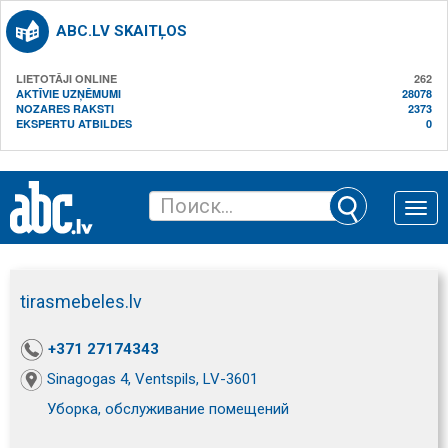
ABC.LV SKAITĻOS
LIETOTĀJI ONLINE
262
AKTĪVIE UZŅĒMUMI
28078
NOZARES RAKSTI
2373
EKSPERTU ATBILDES
0
Toggle
naviga
tirasmebeles.lv
+371 27174343
Sinagogas 4, Ventspils, LV-3601
Уборка, обслуживание помещений