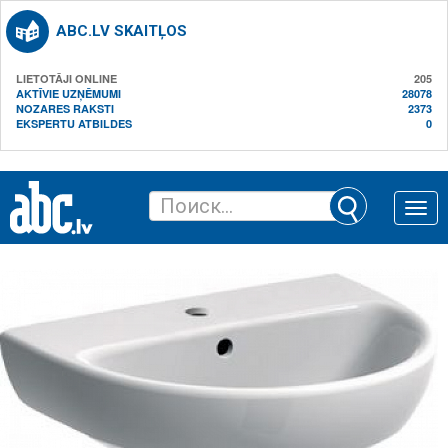
ABC.LV SKAITĻOS
LIETOTĀJI ONLINE
205
AKTĪVIE UZŅĒMUMI
28078
NOZARES RAKSTI
2373
EKSPERTU ATBILDES
0
Toggle
naviga