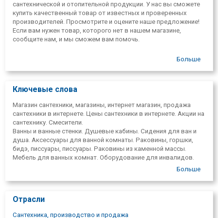
сантехнической и отопительной продукции. У нас вы сможете
купить качественный товар от известных и проверенных
производителей. Просмотрите и оцените наше предложение!
Если вам нужен товар, которого нет в нашем магазине,
сообщите нам, и мы сможем вам помочь.
Больше
Ключевые слова
Магазин сантехники, магазины, интернет магазин, продажа
сантехники в интернете. Цены сантехники в интернете. Акции на
сантехнику. Смесители.
Ванны и ванные стенки. Душевые кабины. Сидения для ван и
душа. Аксессуары для ванной комнаты. Раковины, горшки,
бидэ, писсуары, писсуары. Раковины из каменной массы.
Мебель для ванных комнат. Оборудование для инвалидов.
Сантехническое оборудование. Герметики. Насосы. Напорные
Больше
котлы. Расширительная посуда. Воздушные завесы.
Водонагреватели, ESBE отопительное оборудование,
радиаторы. Отопительные котлы и их детали. Инструменты
Отрасли
Rothenberger. AGB serviss. AKVA RODOS.
AQUASANITA. Bathco. Beril. Cospet. Deftrans. Ravak. DURAVIT.
Сантехника, производство и продажа