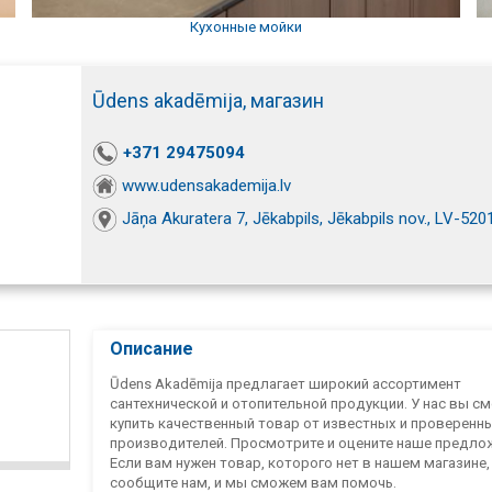
Кухонные мойки
Ūdens akadēmija, магазин
+371 29475094
www.udensakademija.lv
Jāņa Akuratera 7, Jēkabpils, Jēkabpils nov., LV-520
Описание
Ūdens Akadēmija предлагает широкий ассортимент
сантехнической и отопительной продукции. У нас вы с
купить качественный товар от известных и проверенн
производителей. Просмотрите и оцените наше предло
Если вам нужен товар, которого нет в нашем магазине,
сообщите нам, и мы сможем вам помочь.