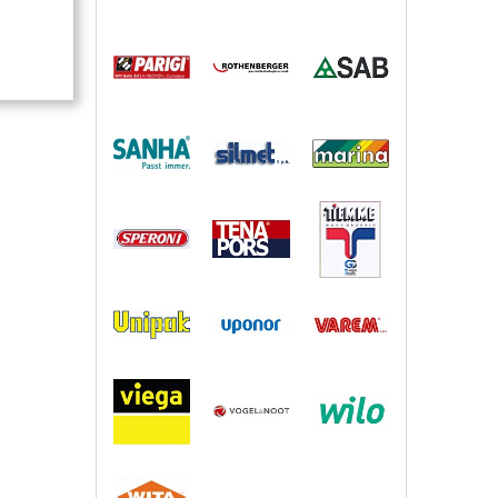
ения
метры,
ов, для
ные
н,
а,
ние,
TER
ов, для
твенных
а,
,
ляторы,
ой