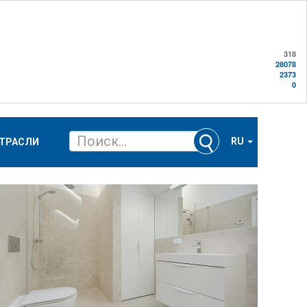
318
28078
2373
0
RU
ТРАСЛИ