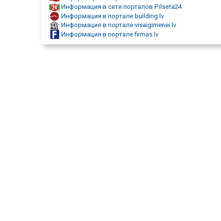
для отопления, для канализации, для дренажа, соедин
Информация в сети порталов Pilseta24
труб, арматура, вентиля,
Информация в портале building.lv
клапаны, регуляторы, термостаты, термометры, мано
Информация в портале visaigimenei.lv
инструменты,
Информация в портале firmas.lv
оборудование и материалы для монтажа трубопровод
тестирования и ремонта,
водоснабжение, отопление, канализации, промышлен
насосы, оборудование для насосов, глубинных скважи
компрессоры, напорные котлы, расширительная посуд
емкости накопления, отопительные котлы и оборудова
автоматики, радиаторы, водонагреватели, фильтры,
оборудование для сбора и очистки сточных вод. HUN
поливочные системы и оборудование для частных дом
парков, для садов, спортивных площадей, для общес
зон, для сельского хозяйства, производственные и
инфраструктурные объекты, проектирование, установк
реконструкции, обслуживание, поливочные устройства
процессоры, сенсоры, статические поливальщики,
динамичные поливальщики,
поливальные головки, форсунки, ( микро) капельницы,
поливочные коврики, поливатели корневой зоны. Регу
термостаты, термометры,
манометры, инструменты, отопительные котлы и
оборудование, автоматики, радиаторы,
водонагреватели отопления, оптовая торговля теплов