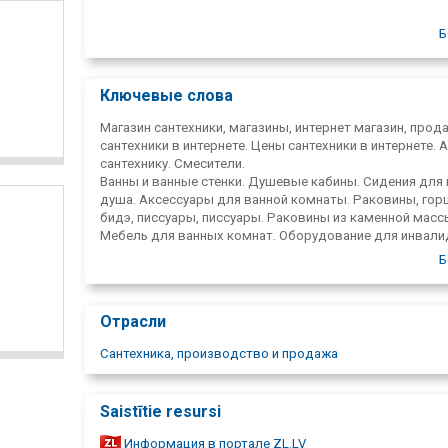
Б
Ключевые слова
Магазин сантехники, магазины, интернет магазин, прод
сантехники в интернете. Цены сантехники в интернете. 
сантехнику. Смесители.
Ванны и ванные стенки. Душевые кабины. Сидения для 
душа. Аксессуары для ванной комнаты. Раковины, гор
бидэ, писсуары, писсуары. Раковины из каменной масс
Мебель для ванных комнат. Оборудование для инвали
Сантехническое оборудование. Герметики. Насосы. На
Б
котлы. Расширительная посуда. Воздушные завесы.
Водонагреватели, ESBE отопительное оборудование,
радиаторы. Отопительные котлы и их детали. Инструм
Отрасли
Rothenberger. AGB serviss. AKVA RODOS.
AQUASANITA. Bathco. Beril. Cospet. Deftrans. Ravak. DURA
Сантехника, производство и продажа
ECOCENT.
EQUA. Esbe. FERROLI S. . . Gorenje, Grohe, Grundfos. HAN
IDRAL,
Saistītie resursi
INTER-SANO. Керамика. Доставка товаров. Акции. Sante
Трубы для водоснабжения,
Информация в портале ZL.LV