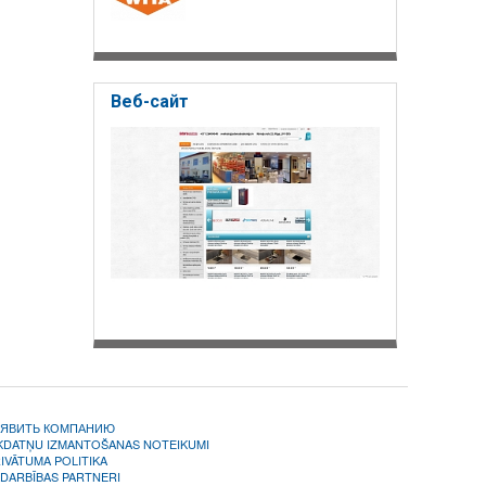
ания и
 сбора и
о всей
танции,
Веб-сайт
,
изации,
движки,
лы,
вание,
тва.
АЯВИТЬ КОМПАНИЮ
KDATŅU IZMANTOŠANAS NOTEIKUMI
IVĀTUMA POLITIKA
DARBĪBAS PARTNERI