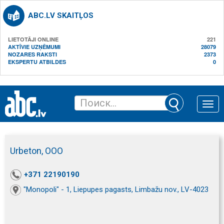
ABC.LV SKAITĻOS
LIETOTĀJI ONLINE
221
AKTĪVIE UZŅĒMUMI
28079
NOZARES RAKSTI
2373
EKSPERTU ATBILDES
0
Toggle
naviga
Urbeton, ООО
+371 22190190
"Monopoli" - 1, Liepupes pagasts, Limbažu nov., LV-4023