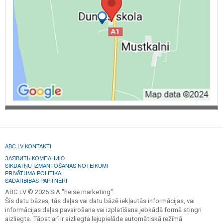
ABC.LV KONTAKTI
ЗАЯВИТЬ КОМПАНИЮ
SĪKDATŅU IZMANTOŠANAS NOTEIKUMI
PRIVĀTUMA POLITIKA
SADARBĪBAS PARTNERI
ABC.LV © 2026 SIA "heise marketing".
Šīs datu bāzes, tās daļas vai datu bāzē iekļautās informācijas, vai
informācijas daļas pavairošana vai izplatīšana jebkādā formā stingri
aizliegta. Tāpat arī ir aizliegta lejupielāde automātiskā režīmā.