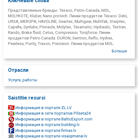
Ключевые слова
Представленные бренды: Texaco, Petro-Canada, MOL,
MOLYKOTE, Kluber, Nano protech. Линии продуктов Texaco: Delo,
URSA, MEROPA, HAVOLINE, Geartex, Multigear, Multifak, Starplex,
Capella, Synlube, Pinnacle, Molytex, Texamatic, Hydraulic, Textran,
Rando, Brake fluid, Cetus, Compressor, Torqforce. Линии
продуктов Petro-Canada: DURON, Sentron, Reflo, Hydrex,
Peerless, Purity, Traxon, Precision. Линии продуктов MOL:
Dynamic, Transit, Hydro, Farm, Makromil, Hykomol, Ultrans, Evox.
Больше
Моторные масла, авто масла, long-life, масла для машины,
автомашини, масла для грузовиков, масла для грузовиков.
Сельскохозяйственной техники, масла для лесной техники,
Отрасли
тракторный, тракторная техника, строительная техника,
погрузчиков, масла для строительной техники.
Услуги, работы
Промышленный, промышленные масла, индустриальной
техники, морозильных компрессоров, турбина,
электроизоляции, трансформатор, гидравлические масла,
Saistītie resursi
гидравлическое масло, ( для гидравлики) трансмиссия,
трансмиссий, коробка передач, автоматических Коробок
Информация в портале ZL.LV
Передач, автоматов, коробки передач, коробок, мостов,
Информация в сети порталов Pilseta24
редукторы, компрессоров, компрессорные масла, вакуумных
Информация в портале BalticExport.com
насосов, вакуумные масла, термомасла, продовольственной
Информация в портале building.lv
промышленности, белые, масла-теплоносители, формы,
Информация в портале firmas.lv
форм, технические масла. Газовых моторов, двигателей на
Информация в портале visaigimenei.lv
природном газе, масла для био газовых двигателей,