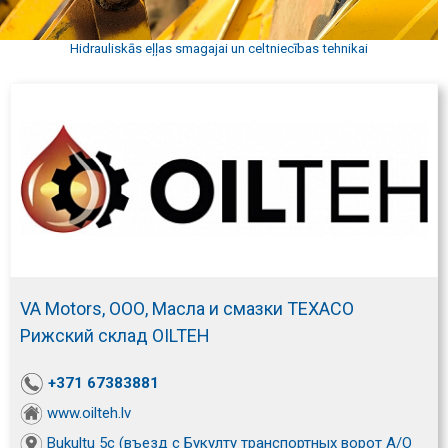
Hidrauliskās eļļas smagajai un celtniecības tehnikai
VA Motors, ООО, Масла и смазки TEXACO
Рижский склад OILTEH
+371 67383881
www.oilteh.lv
Bukultu 5c (въезд с Букулту транспортных ворот А/О