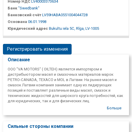
Номер НДС
LV40003373634
Банк
"Swedbank"
Банковский счёт
LV59HABA0551004044728
Основана
06.01.1998
Юридический адрес
Bukultu iela 5C, Rīga, LV-1005
Регистрировать изменения
Описание
ООО "VA MOTORS" ( OILTEH) является импортером и
дистрибьютором масел и смазочных материалов марок
PETRO-CANADA, TEXACO и MOL в Латвии. На рынке масел и
смазок Латвии компания занимает одну из лидирующих
позиций и поставляет различные виды масел, смазок и
технических жидкостей для широкого круга потребностей, как
для юридических, так и для физических лиц.
Ассортимент продукции, доступной покупателям, включает в
Больше
себя масла, смазки и различные виды технических жидкостей
для всех типов транспортных средств, как дорожного, так и
внедорожного и производственной техники.
Сильные стороны компании
ООО "VA MOTORS" также обеспечивает контроль масла(