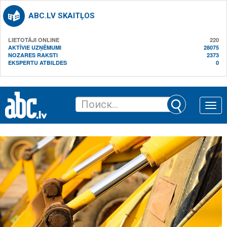
ABC.LV SKAITĻOS
LIETOTĀJI ONLINE
220
AKTĪVIE UZŅĒMUMI
28075
NOZARES RAKSTI
2373
EKSPERTU ATBILDES
0
Toggle
naviga