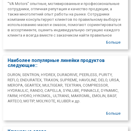
анализы масла) обслуживание в сотрудничестве с
"VA Motors" опытные, мотивированные и профессиональные
международно аккредитованной лабораторией.
сотрудники, отличная репутация и качество продукции, а
также многолетний опыт работы на рынке. Сотрудники
компании консультируют клиентов по правильному выбору и
использованию масел и смазок, помогают сориентироваться
в ассортименте, оценить индивидуальную ситуацию каждого
клиента и всегда вместе с заказчиком найти правильное
техническое решение.
Больше
Наиболее популярные линейки продуктов
следующие::
DURON, SENTRON, HYDREX, DURADRIVE, PEERLESS, PURITY,
REFLO, ENDURATEX, TRAXON, SUPREME, HAVOLINE, DELO, URSA,
MEROPA, GEARTEX, MULTIGEAR, TEXTRAN, COMPRESSOR,
HYDRAULIC, RANDO, CAPELLA, SYNLUBE, PINNACLE, DYNAMIC,
FARM, HYDRO, HYKOMOL, ULTRANS, MAKROMIL, EMOLIN, BASF,
ARTECO, MOTIP, MOLYKOTE, KLUBER и др.
Больше