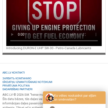
Introducing DURON-E UHP 5W-30 - Petro-Canada Lubricants
ABC.LV KONTAKTI
ЗАЯВИТЬ КОМПАНИЮ
SĪKDATŅU IZMANTOŠANAS NOTEIKUMI
PRIVĀTUMA POLITIKA
SADARBĪBAS PARTNERI
ABC.LV © 2026 SIA "heise marketing".
Ko vēlies noskaidrot par eļļām
Šīs datu bāzes, tās daļas vai datu bāzē iekļautās informācijas, vai
un smērvielām?
informācijas daļas pavairošana vai izplatīšana jebkādā formā stingri
aizliegta. Tāpat arī ir aizliegta lejupielāde automātiskā režīmā.