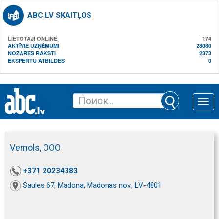
ABC.LV SKAITĻOS
LIETOTĀJI ONLINE
174
AKTĪVIE UZŅĒMUMI
28080
NOZARES RAKSTI
2373
EKSPERTU ATBILDES
0
Toggle
naviga
Vemols, ООО
+371 20234383
Saules 67, Madona, Madonas nov., LV-4801