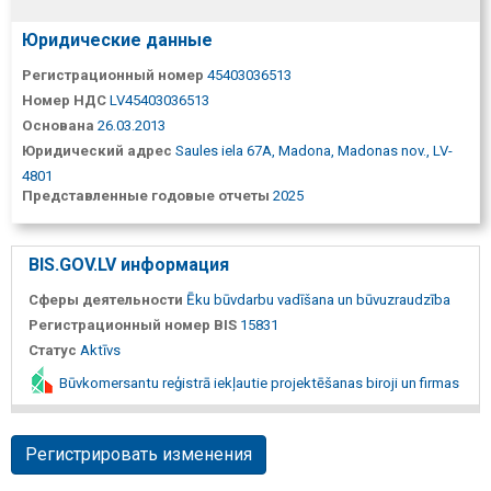
Юридические данные
Регистрационный номер
45403036513
Номер НДС
LV45403036513
Основана
26.03.2013
Юридический адрес
Saules iela 67A, Madona, Madonas nov., LV-
4801
Представленные годовые отчеты
2025
BIS.GOV.LV информация
Сферы деятельности
Ēku būvdarbu vadīšana un būvuzraudzība
Регистрационный номер BIS
15831
Статус
Aktīvs
Būvkomersantu reģistrā iekļautie projektēšanas biroji un firmas
Регистрировать изменения