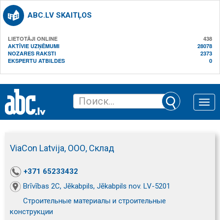
ABC.LV SKAITĻOS
LIETOTĀJI ONLINE
438
AKTĪVIE UZŅĒMUMI
28078
NOZARES RAKSTI
2373
EKSPERTU ATBILDES
0
Toggle
naviga
ViaCon Latvija, ООО, Склад
+371 65233432
Brīvības 2C, Jēkabpils, Jēkabpils nov. LV-5201
Строительные материалы и строительные
конструкции