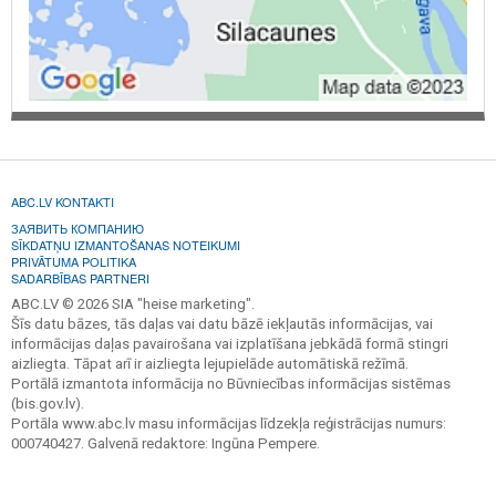
ABC.LV KONTAKTI
ЗАЯВИТЬ КОМПАНИЮ
SĪKDATŅU IZMANTOŠANAS NOTEIKUMI
PRIVĀTUMA POLITIKA
SADARBĪBAS PARTNERI
ABC.LV © 2026 SIA "heise marketing".
Šīs datu bāzes, tās daļas vai datu bāzē iekļautās informācijas, vai
informācijas daļas pavairošana vai izplatīšana jebkādā formā stingri
aizliegta. Tāpat arī ir aizliegta lejupielāde automātiskā režīmā.
Portālā izmantota informācija no Būvniecības informācijas sistēmas
(bis.gov.lv).
Portāla www.abc.lv masu informācijas līdzekļa reģistrācijas numurs:
000740427. Galvenā redaktore: Ingūna Pempere.