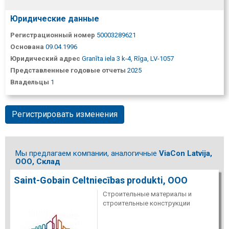
Юридические данные
Регистрационный номер
50003289621
Основана
09.04.1996
Юридический адрес
Granīta iela 3 k-4, Rīga, LV-1057
Представленные годовые отчеты
2025
Владельцы
1
Регистрировать изменения
Мы предлагаем компании, аналогичные
ViaCon Latvija,
ООО, Склад
Saint-Gobain Celtniecības produkti, ООО
Строительные материалы и
строительные конструкции