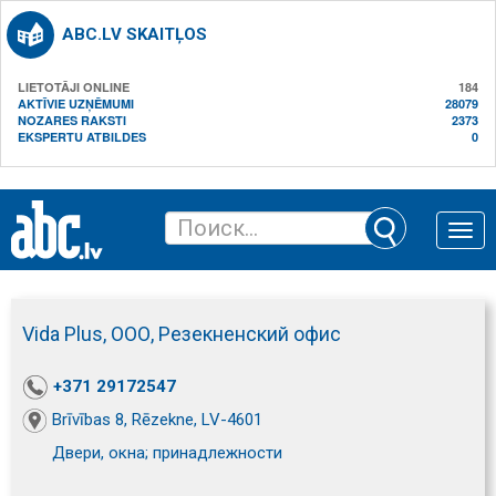
ABC.LV SKAITĻOS
LIETOTĀJI ONLINE
184
AKTĪVIE UZŅĒMUMI
28079
NOZARES RAKSTI
2373
EKSPERTU ATBILDES
0
Toggle
naviga
Vida Plus, ООО, Резекненский офис
+371 29172547
Brīvības 8, Rēzekne, LV-4601
Двери, окна; принадлежности