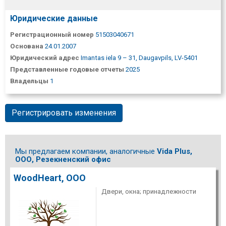
Юридические данные
Регистрационный номер
51503040671
Основана
24.01.2007
Юридический адрес
Imantas iela 9 – 31, Daugavpils, LV-5401
Представленные годовые отчеты
2025
Владельцы
1
Регистрировать изменения
Мы предлагаем компании, аналогичные
Vida Plus,
ООО, Резекненский офис
WoodHeart, ООО
Двери, окна; принадлежности