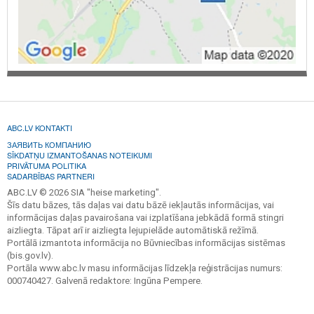
ABC.LV KONTAKTI
ЗАЯВИТЬ КОМПАНИЮ
SĪKDATŅU IZMANTOŠANAS NOTEIKUMI
PRIVĀTUMA POLITIKA
SADARBĪBAS PARTNERI
ABC.LV © 2026 SIA "heise marketing".
Šīs datu bāzes, tās daļas vai datu bāzē iekļautās informācijas, vai
informācijas daļas pavairošana vai izplatīšana jebkādā formā stingri
aizliegta. Tāpat arī ir aizliegta lejupielāde automātiskā režīmā.
Portālā izmantota informācija no Būvniecības informācijas sistēmas
(bis.gov.lv).
Portāla www.abc.lv masu informācijas līdzekļa reģistrācijas numurs:
000740427. Galvenā redaktore: Ingūna Pempere.