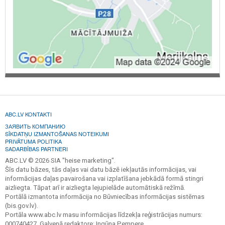
ABC.LV KONTAKTI
ЗАЯВИТЬ КОМПАНИЮ
SĪKDATŅU IZMANTOŠANAS NOTEIKUMI
PRIVĀTUMA POLITIKA
SADARBĪBAS PARTNERI
ABC.LV © 2026 SIA "heise marketing".
Šīs datu bāzes, tās daļas vai datu bāzē iekļautās informācijas, vai
informācijas daļas pavairošana vai izplatīšana jebkādā formā stingri
aizliegta. Tāpat arī ir aizliegta lejupielāde automātiskā režīmā.
Portālā izmantota informācija no Būvniecības informācijas sistēmas
(bis.gov.lv).
Portāla www.abc.lv masu informācijas līdzekļa reģistrācijas numurs:
000740427. Galvenā redaktore: Ingūna Pempere.