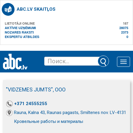
ABC.LV SKAITĻOS
LIETOTĀJI ONLINE
187
AKTĪVIE UZŅĒMUMI
28075
NOZARES RAKSTI
2373
EKSPERTU ATBILDES
0
Toggle
naviga
"VIDZEMES JUMTS", ООО
+371 24555255
Rauna, Kalna 43, Raunas pagasts, Smiltenes nov. LV-4131
Кровельные работы и материалы