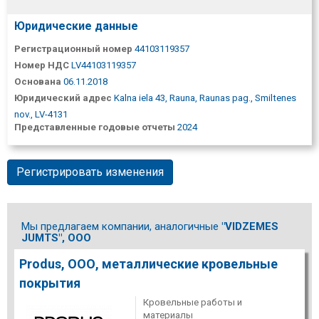
Юридические данные
Регистрационный номер
44103119357
Номер НДС
LV44103119357
Основана
06.11.2018
Юридический адрес
Kalna iela 43, Rauna, Raunas pag., Smiltenes
nov., LV-4131
Представленные годовые отчеты
2024
Регистрировать изменения
Мы предлагаем компании, аналогичные
"VIDZEMES
JUMTS", ООО
Produs, ООО, металлические кровельные
покрытия
Кровельные работы и
материалы