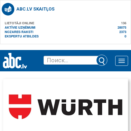
ABC.LV SKAITĻOS
LIETOTĀJI ONLINE
136
AKTĪVIE UZŅĒMUMI
28075
NOZARES RAKSTI
2373
EKSPERTU ATBILDES
0
Toggle
naviga