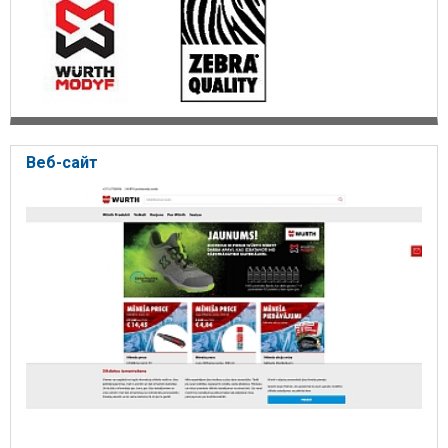
полотенца. Средства рабочей безопасности. Защитные очки,
защитные маски, респираторы, наушники, средства первой
помощи, рабочие перчатки. Рабочая одежда, рабочая обувь,
одежда для сварщиков. Полки и стенды, шкафы для
автосервисов и промышленных предприятий. Пожарная
безопасность. Огнеупорные строительные элементы, firestop,
противопожарные материалы, огнеупорный силикон,
огнезащитная пена, огнезащитные краски, огнестойкие
уплотнения, защитные покрытия против огня. WALRAVEN.
Веб-сайт