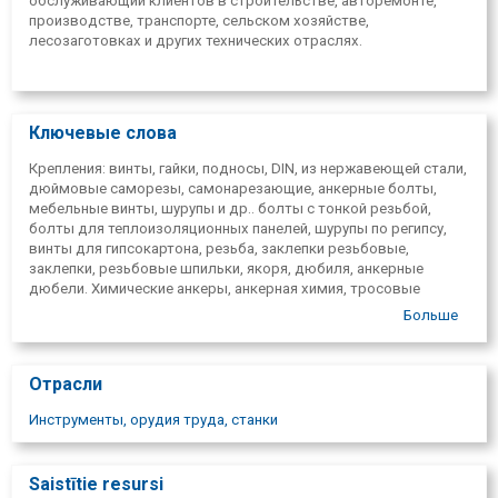
обслуживающий клиентов в строительстве, авторемонте,
производстве, транспорте, сельском хозяйстве,
лесозаготовках и других технических отраслях.
Ключевые слова
Крепления: винты, гайки, подносы, DIN, из нержавеющей стали,
дюймовые саморезы, самонарезающие, анкерные болты,
мебельные винты, шурупы и др.. болты с тонкой резьбой,
болты для теплоизоляционных панелей, шурупы по регипсу,
винты для гипсокартона, резьба, заклепки резьбовые,
заклепки, резьбовые шпильки, якоря, дюбиля, анкерные
дюбели. Химические анкеры, анкерная химия, тросовые
крепления, монтажные ленты, уплотнительные кольца,
Больше
стопорные кольца, рассеченые листы, заклепки трубчатые,
стержневые заклёпки, профили, скобы, скобы для труб,
крепления трубопроводов, скобы для спринклеров. SB болты,
Отрасли
HV болты, винтовые машины, алмазные буровые установки,
инструменты алмазного сверления, лазерные измерительные
Инструменты, орудия труда, станки
инструменты. Автотовары: сменные резинки для дворников,
предохранители, фары, маяки, зажимы для аккумуляторов,
балансировочные гири, зажимы для шлангов и выхлопных
Saistītie resursi
труб, химические товары и смазки, полировочные пасты,