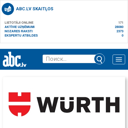
ABC.LV SKAITĻOS
LIETOTĀJI ONLINE
171
AKTĪVIE UZŅĒMUMI
28080
NOZARES RAKSTI
2373
EKSPERTU ATBILDES
0
Toggle
naviga