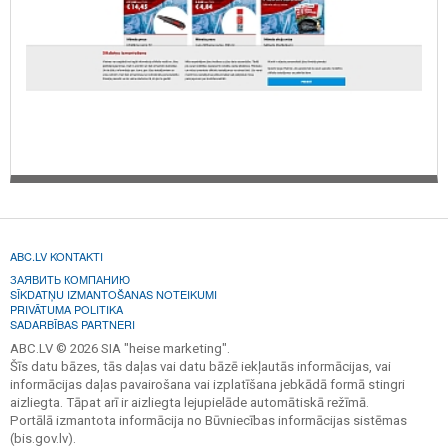
ABC.LV KONTAKTI
ЗАЯВИТЬ КОМПАНИЮ
SĪKDATŅU IZMANTOŠANAS NOTEIKUMI
PRIVĀTUMA POLITIKA
SADARBĪBAS PARTNERI
ABC.LV © 2026 SIA "heise marketing".
Šīs datu bāzes, tās daļas vai datu bāzē iekļautās informācijas, vai
informācijas daļas pavairošana vai izplatīšana jebkādā formā stingri
aizliegta. Tāpat arī ir aizliegta lejupielāde automātiskā režīmā.
Portālā izmantota informācija no Būvniecības informācijas sistēmas
(bis.gov.lv).