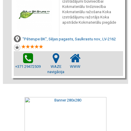
izstrādājumi būvniecībai
Kokmateriālu tirdzniecība
Kokmateriālu ražošana Koka
izstrādājumu ražotājs Koka
apstrāde Kokmateriālu piegāde
"Pēterupe BK", Sējas pagasts, Saulkrastu nov., LV-2162
+371 29472509
WAZE
WWW
navigācija