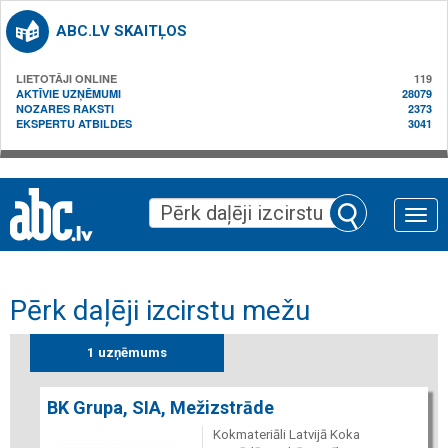
ABC.LV SKAITĻOS
LIETOTĀJI ONLINE
119
AKTĪVIE UZŅĒMUMI
28079
NOZARES RAKSTI
2373
EKSPERTU ATBILDES
3041
Toggle
naviga
Pērk daļēji izcirstu mežu
1 uzņēmums
BK Grupa, SIA, Mežizstrāde
Kokmateriāli Latvijā Koka