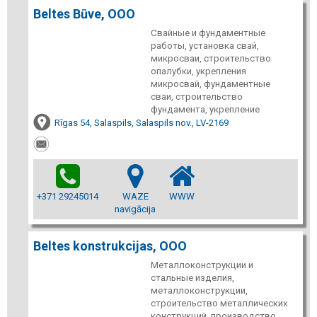
Beltes Būve, ООО
Свайные и фундаментные
работы, установка свай,
микросваи, строительство
опалубки, укрепления
микросвай, фундаментные
сваи, строительство
фундамента, укрепление
Rīgas 54, Salaspils, Salaspils nov., LV-2169
+371 29245014
WAZE
WWW
navigācija
Beltes konstrukcijas, ООО
Металлоконструкции и
стальные изделия,
металлоконструкции,
строительство металлических
конструкций, производство