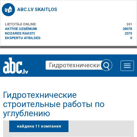
ABC.LV SKAITĻOS
LIETOTĀJI ONLINE
241
AKTĪVIE UZŅĒMUMI
28078
NOZARES RAKSTI
2373
EKSPERTU ATBILDES
0
Toggle
naviga
Гидротехнические
строительные работы по
углублению
найдена 11 компания