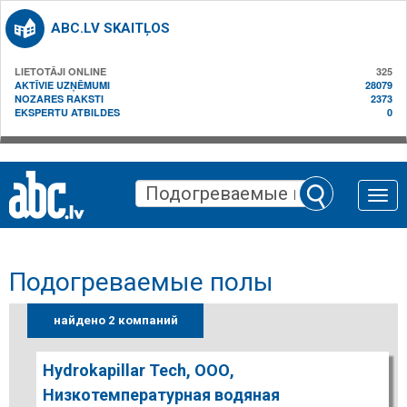
ABC.LV SKAITĻOS
LIETOTĀJI ONLINE
325
AKTĪVIE UZŅĒMUMI
28079
NOZARES RAKSTI
2373
EKSPERTU ATBILDES
0
Toggle
naviga
Подогреваемые полы
найдено 2 компаний
Hydrokapillar Tech, ООО,
Низкотемпературная водяная