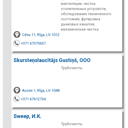
вентиляции, чистка
отопительных устройств,
обследование технического
состояния, футеровка
дымовых каналов,
механическая чистка
Cēsu 11, Rīga, LV-1012
+371 67373637
Skursteņslaucītājs Gustiņš, ООО
Трубочисты
Auces 1, Rīga, LV-1048
+371 67612734
Sweep, И.К.
Трубочисты