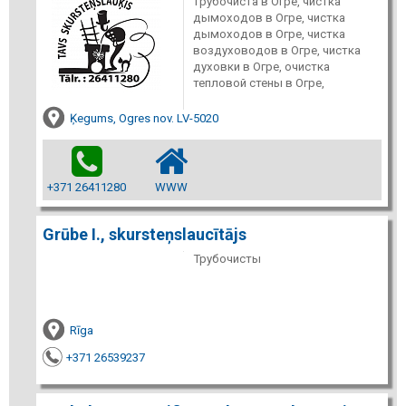
трубочиста в Огре, чистка
дымоходов в Огре, чистка
дымоходов в Огре, чистка
воздуховодов в Огре, чистка
духовки в Огре, очистка
тепловой стены в Огре,
Ķegums, Ogres nov. LV-5020
+371 26411280
WWW
Grūbe I., skursteņslaucītājs
Трубочисты
Rīga
+371 26539237