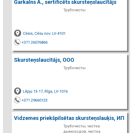
Garkalns A., sertificēts skursteņslaucītājs
Трубочисты
Cēsis, Cēsu nov. LV-4101
+371 26076866
Skursteņslaucītājs, ООО
Трубочисты
Lēpju 13-17, Rīga, LV-1016
+371 29660123
Vidzemes priekšpilsētas skursteņslauķis, ИП
Трубочисты, чистка
дымоходов, чистка