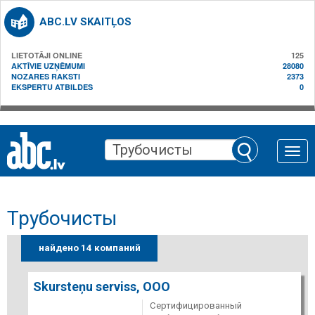
ABC.LV SKAITĻOS
LIETOTĀJI ONLINE
125
AKTĪVIE UZŅĒMUMI
28080
NOZARES RAKSTI
2373
EKSPERTU ATBILDES
0
Toggle
naviga
Трубочисты
найдено 14 компаний
Skursteņu serviss, ООО
Сертифицированный