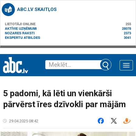
ABC.LV SKAITĻOS
LIETOTĀJI ONLINE
255
AKTĪVIE UZŅĒMUMI
28078
NOZARES RAKSTI
2373
EKSPERTU ATBILDES
3041
Toggle
naviga
5 padomi, kā lēti un vienkārši
pārvērst īres dzīvokli par mājām
29.04.2025 08:42