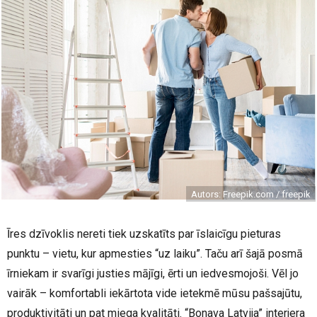
Autors: Freepik.com / freepik
Īres dzīvoklis nereti tiek uzskatīts par īslaicīgu pieturas
punktu – vietu, kur apmesties “uz laiku”. Taču arī šajā posmā
īrniekam ir svarīgi justies mājīgi, ērti un iedvesmojoši. Vēl jo
vairāk – komfortabli iekārtota vide ietekmē mūsu pašsajūtu,
produktivitāti un pat miega kvalitāti. “Bonava Latvija” interjera