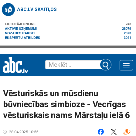
ABC.LV SKAITĻOS
LIETOTĀJI ONLINE
243
AKTĪVIE UZŅĒMUMI
28079
NOZARES RAKSTI
2373
EKSPERTU ATBILDES
3041
Toggle
naviga
Vēsturiskās un mūsdienu
būvniecības simbioze - Vecrīgas
vēsturiskais nams Mārstaļu ielā 6
28.04.2025 10:55