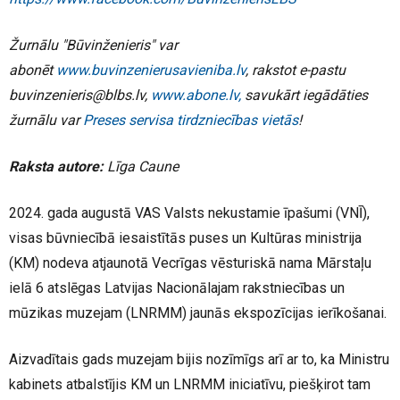
Žurnālu "Būvinženieris" var
abonēt
www.buvinzenierusavieniba.lv
, rakstot e-pastu
buvinzenieris@blbs.lv,
www.abone.lv,
savukārt iegādāties
žurnālu var
Preses servisa tirdzniecības vietās
!
Raksta autore:
Līga Caune
2024. gada augustā VAS Valsts nekustamie īpašumi (VNĪ),
visas būvniecībā iesaistītās puses un Kultūras ministrija
(KM) nodeva atjaunotā Vecrīgas vēsturiskā nama Mārstaļu
ielā 6 atslēgas Latvijas Nacionālajam rakstniecības un
mūzikas muzejam (LNRMM) jaunās ekspozīcijas ierīkošanai.
Aizvadītais gads muzejam bijis nozīmīgs arī ar to, ka Ministru
kabinets atbalstījis KM un LNRMM iniciatīvu, piešķirot tam