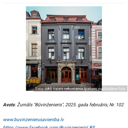
Foto: VAS Valsts nekustamie īpašumi publicitātes foto
Avots
: Žurnāls "Būvinženieris", 2025. gada februāris, Nr. 102
www.buvinzenierusavieniba.lv
https://www.facebook.com/BuvinzenierisLBS