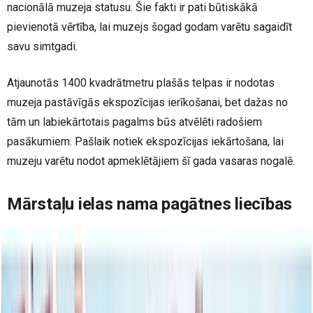
nacionālā muzeja statusu. Šie fakti ir pati būtiskākā
pievienotā vērtība, lai muzejs šogad godam varētu sagaidīt
savu simtgadi.
Atjaunotās 1400 kvadrātmetru plašās telpas ir nodotas
muzeja pastāvīgās ekspozīcijas ierīkošanai, bet dažas no
tām un labiekārtotais pagalms būs atvēlēti radošiem
pasākumiem. Pašlaik notiek ekspozīcijas iekārtošana, lai
muzeju varētu nodot apmeklētājiem šī gada vasaras nogalē.
Mārstaļu ielas nama pagātnes liecības