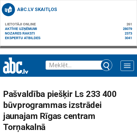
ABC.LV SKAITĻOS
LIETOTĀJI ONLINE
261
AKTĪVIE UZŅĒMUMI
28079
NOZARES RAKSTI
2373
EKSPERTU ATBILDES
3041
Toggle
naviga
Pašvaldība piešķir Ls 233 400
būvprogrammas izstrādei
jaunajam Rīgas centram
Torņakalnā