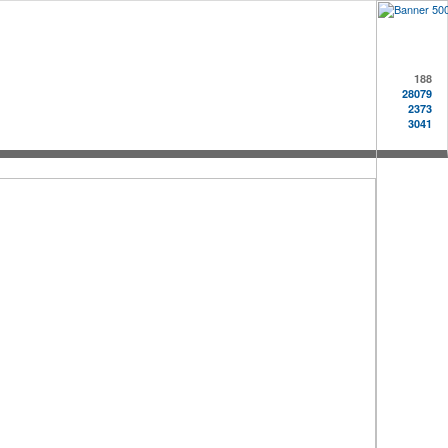
188
28079
2373
3041