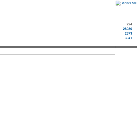
224
28080
2373
3041