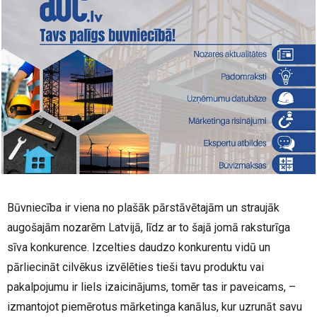
Būvniecība ir viena no plašāk pārstāvētajām un straujāk
augošajām nozarēm Latvijā, līdz ar to šajā jomā raksturīga
sīva konkurence. Izcelties daudzo konkurentu vidū un
pārliecināt cilvēkus izvēlēties tieši tavu produktu vai
pakalpojumu ir liels izaicinājums, tomēr tas ir paveicams, –
izmantojot piemērotus mārketinga kanālus, kur uzrunāt savu