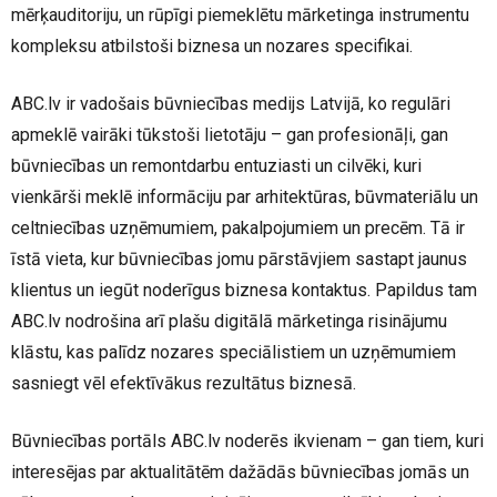
mērķauditoriju, un rūpīgi piemeklētu mārketinga instrumentu
kompleksu atbilstoši biznesa un nozares specifikai.
ABC.lv ir vadošais būvniecības medijs Latvijā, ko regulāri
apmeklē vairāki tūkstoši lietotāju – gan profesionāļi, gan
būvniecības un remontdarbu entuziasti un cilvēki, kuri
vienkārši meklē informāciju par arhitektūras, būvmateriālu un
celtniecības uzņēmumiem, pakalpojumiem un precēm. Tā ir
īstā vieta, kur būvniecības jomu pārstāvjiem sastapt jaunus
klientus un iegūt noderīgus biznesa kontaktus. Papildus tam
ABC.lv nodrošina arī plašu digitālā mārketinga risinājumu
klāstu, kas palīdz nozares speciālistiem un uzņēmumiem
sasniegt vēl efektīvākus rezultātus biznesā.
Būvniecības portāls ABC.lv noderēs ikvienam – gan tiem, kuri
interesējas par aktualitātēm dažādās būvniecības jomās un