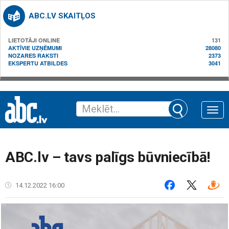
ABC.LV SKAITĻOS
LIETOTĀJI ONLINE
131
AKTĪVIE UZŅĒMUMI
28080
NOZARES RAKSTI
2373
EKSPERTU ATBILDES
3041
Toggle
naviga
ABC.lv – tavs palīgs būvniecībā!
14.12.2022 16:00