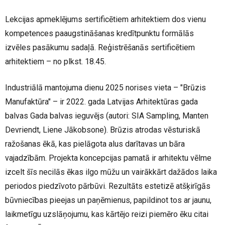
Lekcijas apmeklējums sertificētiem arhitektiem dos vienu
kompetences paaugstināšanas kredītpunktu formālās
izvēles pasākumu sadaļā. Reģistrēšanās sertificētiem
arhitektiem – no plkst. 18.45.
Industriālā mantojuma dienu 2025 norises vieta – "Brūzis
Manufaktūra" – ir 2022. gada Latvijas Arhitektūras gada
balvas Gada balvas ieguvējs (autori: SIA
Sampling
,
Manten
Devriendt
, Liene
Jākobsone
). Brūzis atrodas vēsturiskā
ražošanas ēkā, kas pielāgota alus darītavas un bāra
vajadzībām. Projekta koncepcijas pamatā ir arhitektu vēlme
izcelt šīs necilās ēkas ilgo mūžu un vairākkārt dažādos laika
periodos piedzīvoto pārbūvi. Rezultāts estetizē atšķirīgās
būvniecības pieejas un paņēmienus, papildinot tos ar jaunu,
laikmetīgu uzslāņojumu, kas kārtējo reizi piemēro ēku citai