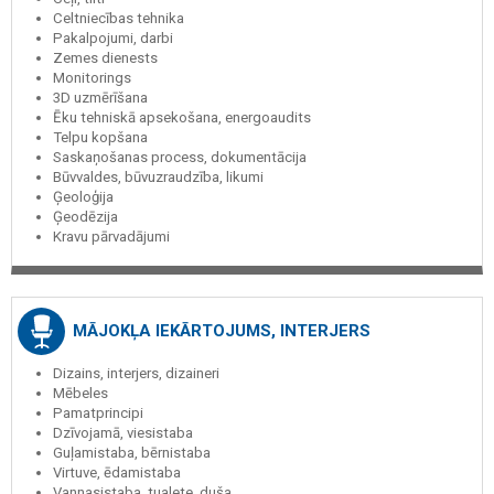
Celtniecības tehnika
Pakalpojumi, darbi
Zemes dienests
Monitorings
3D uzmērīšana
Ēku tehniskā apsekošana, energoaudits
Telpu kopšana
Saskaņošanas process, dokumentācija
Būvvaldes, būvuzraudzība, likumi
Ģeoloģija
Ģeodēzija
Kravu pārvadājumi
MĀJOKĻA IEKĀRTOJUMS, INTERJERS
Dizains, interjers, dizaineri
Mēbeles
Pamatprincipi
Dzīvojamā, viesistaba
Guļamistaba, bērnistaba
Virtuve, ēdamistaba
Vannasistaba, tualete, duša