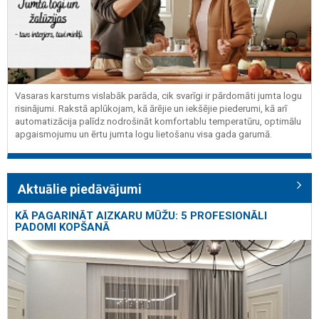
Vasaras karstums vislabāk parāda, cik svarīgi ir pārdomāti jumta logu
risinājumi. Rakstā aplūkojam, kā ārējie un iekšējie piederumi, kā arī
automatizācija palīdz nodrošināt komfortablu temperatūru, optimālu
apgaismojumu un ērtu jumta logu lietošanu visa gada garumā.
Aktuālie piedāvājumi
KĀ PAGARINĀT AIZKARU MŪŽU: 5 PROFESIONĀLI
PADOMI KOPŠANĀ