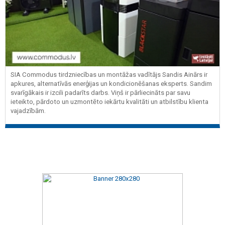
SIA Commodus tirdzniecības un montāžas vadītājs Sandis Ainārs ir
apkures, alternatīvās enerģijas un kondicionēšanas eksperts. Sandim
svarīgākais ir izcili padarīts darbs. Viņš ir pārliecināts par savu
ieteikto, pārdoto un uzmontēto iekārtu kvalitāti un atbilstību klienta
vajadzībām.