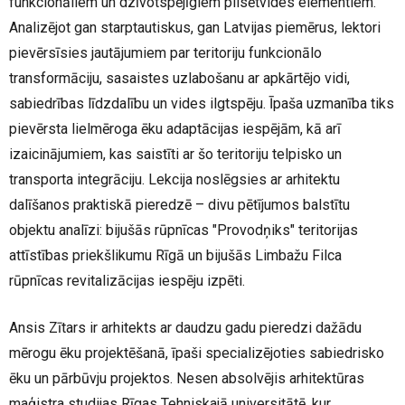
funkcionāliem un dzīvotspējīgiem pilsētvides elementiem.
Analizējot gan starptautiskus, gan Latvijas piemērus, lektori
pievērsīsies jautājumiem par teritoriju funkcionālo
transformāciju, sasaistes uzlabošanu ar apkārtējo vidi,
sabiedrības līdzdalību un vides ilgtspēju. Īpaša uzmanība tiks
pievērsta
lielmēroga
ēku adaptācijas iespējām, kā arī
izaicinājumiem, kas saistīti ar šo teritoriju telpisko un
transporta integrāciju. Lekcija noslēgsies ar arhitektu
dalīšanos praktiskā pieredzē – divu pētījumos balstītu
objektu analīzi: bijušās rūpnīcas "
Provodņiks
" teritorijas
attīstības priekšlikumu Rīgā un bijušās Limbažu Filca
rūpnīcas
revitalizācijas
iespēju izpēti.
Ansis Zītars ir arhitekts ar daudzu gadu pieredzi dažādu
mērogu ēku projektēšanā, īpaši specializējoties sabiedrisko
ēku un pārbūvju projektos. Nesen absolvējis arhitektūras
maģistra studijas Rīgas Tehniskajā universitātē, kur