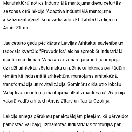
Manufaktūra" notiks Industriālā mantojuma dienu ceturtās
sezonas otrā lekcija "Adaptīva industriālā mantojuma
atkalizmantošana
", kuru vadīs arhitekti Tabita Ozoliņa un
Ansis Zītars.
Jau ceturto gadu pēc kārtas Latvijas Arhitektu savienība un
radošais kvartāls "
Provodņiks
" aicina apmeklēt Industriālā
mantojuma dienas. Vasaras sezonas garumā būs iespēja
dzirdēt arhitektu, vēsturnieku un pētnieku lekcijas par tādām
tēmām kā industriālā arhitektūra, mantojums arhitektūrā,
transformācija un
revitalizācija
. Semināru cikla otro lekciju
"Adaptīva industriālā mantojuma
atkalizmantošana
" 26. jūnija
vakarā vadīs arhitekti Ansis Zītars un Tabita Ozoliņa.
Lekcija sniegs pārskatu par aktuālajām pieejām, kā pārveidot
pamestas vai daļēji izmantotas industriālās teritorijas par