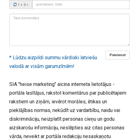
Drošības
1 + 3
=
kods:
Tavs
komentārs:
Pievienot
* Lūdzu aizpildi summu vārdiski latviešu
valodā ar visām garumzīmēm!
SIA "heise marketing" aicina interneta lietotājus -
portāla lasītājus, rakstot komentārus par publicētajiem
rakstiem un ziņām, ievērot morāles, ētikas un
pieklājības normas, nekūdīt uz vardarbību, naidu vai
diskrimināciju, neizplatīt personas cieņu un godu
aizskarošu informāciju, neslēpties aiz citas personas
vārda, neveikt ar portāla redakciju nesaskaņotu