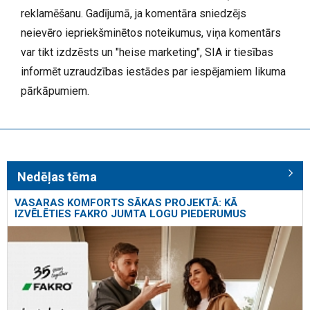
reklamēšanu. Gadījumā, ja komentāra sniedzējs
neievēro iepriekšminētos noteikumus, viņa komentārs
var tikt izdzēsts un "heise marketing", SIA ir tiesības
informēt uzraudzības iestādes par iespējamiem likuma
pārkāpumiem.
Nedēļas tēma
VASARAS KOMFORTS SĀKAS PROJEKTĀ: KĀ
IZVĒLĒTIES FAKRO JUMTA LOGU PIEDERUMUS