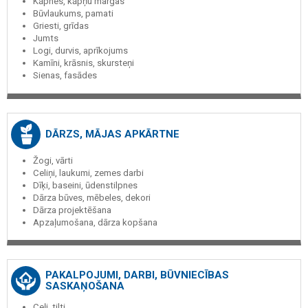
Kāpnes, kāpņu margas
Būvlaukums, pamati
Griesti, grīdas
Jumts
Logi, durvis, aprīkojums
Kamīni, krāsnis, skursteņi
Sienas, fasādes
DĀRZS, MĀJAS APKĀRTNE
Žogi, vārti
Celiņi, laukumi, zemes darbi
Dīķi, baseini, ūdenstilpnes
Dārza būves, mēbeles, dekori
Dārza projektēšana
Apzaļumošana, dārza kopšana
PAKALPOJUMI, DARBI, BŪVNIECĪBAS
SASKAŅOŠANA
Ceļi, tilti