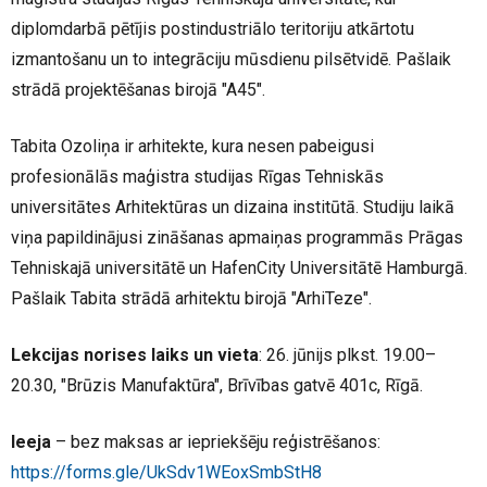
diplomdarbā pētījis
postindustriālo
teritoriju atkārtotu
izmantošanu un to integrāciju mūsdienu pilsētvidē. Pašlaik
strādā projektēšanas birojā "A45".
Tabita Ozoliņa ir arhitekte, kura nesen pabeigusi
profesionālās maģistra studijas Rīgas Tehniskās
universitātes Arhitektūras un dizaina institūtā. Studiju laikā
viņa papildinājusi zināšanas apmaiņas programmās Prāgas
Tehniskajā universitātē un
HafenCity
Universitātē Hamburgā.
Pašlaik Tabita strādā arhitektu birojā "
ArhiTeze
".
Lekcijas norises laiks un vieta
: 26. jūnijs plkst. 19.00–
20.30, "Brūzis Manufaktūra", Brīvības gatvē 401c, Rīgā.
Ieeja
– bez maksas ar iepriekšēju reģistrēšanos:
https://forms.gle/UkSdv1WEoxSmbStH8