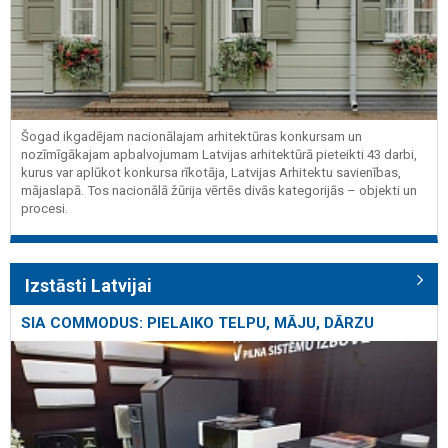
Šogad ikgadējam nacionālajam arhitektūras konkursam un
nozīmīgākajam apbalvojumam Latvijas arhitektūrā pieteikti 43 darbi,
kurus var aplūkot konkursa rīkotāja, Latvijas Arhitektu savienības,
mājaslapā. Tos nacionālā žūrija vērtēs divās kategorijās – objekti un
procesi.
Izstāsti Latvijai
SIA COMMODUS: PIELAIKO TELPU, MĀJU, DĀRZU