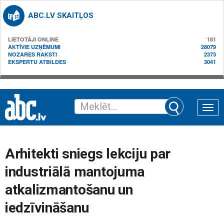
ABC.LV SKAITĻOS
LIETOTĀJI ONLINE
181
AKTĪVIE UZŅĒMUMI
28079
NOZARES RAKSTI
2373
EKSPERTU ATBILDES
3041
Toggle
naviga
Arhitekti sniegs lekciju par
industriālā mantojuma
atkalizmantošanu un
iedzīvināšanu