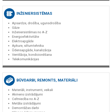
INŽENIERSISTĒMAS
Apsardze, drošība, ugunsdrošība
Gāze
Inženiersistēmas no A-Z
Energoefektivitāte
Elektroapgāde
Apkure, siltumtehnika
Ūdensapgāde, kanalizācija
Ventilācija, kondicionēšana
Telekomunikācijas
BŪVDARBI, REMONTS, MATERIĀLI
Materiāli, instrumenti, veikali
Akmens izstrādājumi
Celtniecība no A-Z
Metāla izstrādājumi
Demontāžas darbi