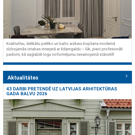
Kvalitatīvu, delikātu pelēko un balto aizkaru kopšana modernā
dzīvojamās istabas interjerā ar ēdamgaldu – lūk, pieci profesionāli
padomi, kā saglabāt logu noformējumu nevainojamā stāvoklī!
Aktualitātes
43 DARBI PRETENDĒ UZ LATVIJAS ARHITEKTŪRAS
GADA BALVU 2026