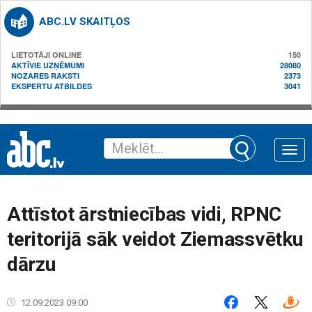
ABC.LV SKAITĻOS
LIETOTĀJI ONLINE
150
AKTĪVIE UZŅĒMUMI
28080
NOZARES RAKSTI
2373
EKSPERTU ATBILDES
3041
Toggle
naviga
Attīstot ārstniecības vidi, RPNC
teritorijā sāk veidot Ziemassvētku
dārzu
12.09.2023 09:00