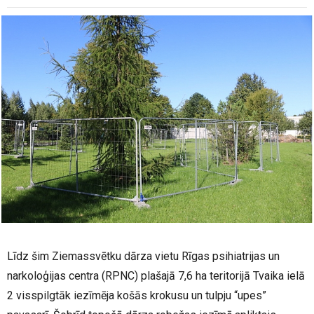
Līdz šim Ziemassvētku dārza vietu Rīgas psihiatrijas un
narkoloģijas centra (RPNC) plašajā 7,6 ha teritorijā Tvaika ielā
2 visspilgtāk iezīmēja košās krokusu un tulpju “upes”