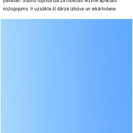
pavasarī. Šobrīd topošā dārza robežas iezīmē apliktais
nožogojums. Ir uzsākta šī dārza izbūve un iekārtošana.