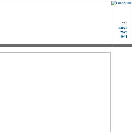
216
28079
2373
3041