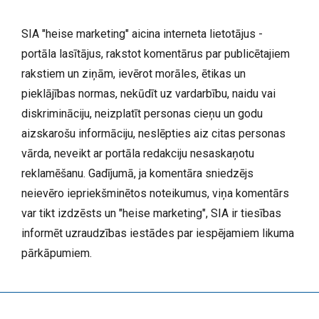
SIA "heise marketing" aicina interneta lietotājus -
portāla lasītājus, rakstot komentārus par publicētajiem
rakstiem un ziņām, ievērot morāles, ētikas un
pieklājības normas, nekūdīt uz vardarbību, naidu vai
diskrimināciju, neizplatīt personas cieņu un godu
aizskarošu informāciju, neslēpties aiz citas personas
vārda, neveikt ar portāla redakciju nesaskaņotu
reklamēšanu. Gadījumā, ja komentāra sniedzējs
neievēro iepriekšminētos noteikumus, viņa komentārs
var tikt izdzēsts un "heise marketing", SIA ir tiesības
informēt uzraudzības iestādes par iespējamiem likuma
pārkāpumiem.