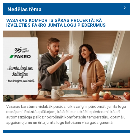
Nedēļas tēma
VASARAS KOMFORTS SĀKAS PROJEKTĀ: KĀ
IZVĒLĒTIES FAKRO JUMTA LOGU PIEDERUMUS
Vasaras karstums vislabāk parāda, cik svarīgi ir pārdomāti jumta logu
risinājumi. Rakstā aplūkojam, kā ārējie un iekšējie piederumi, kā arī
automatizācija palīdz nodrošināt komfortablu temperatūru, optimālu
apgaismojumu un ērtu jumta logu lietošanu visa gada garumā.