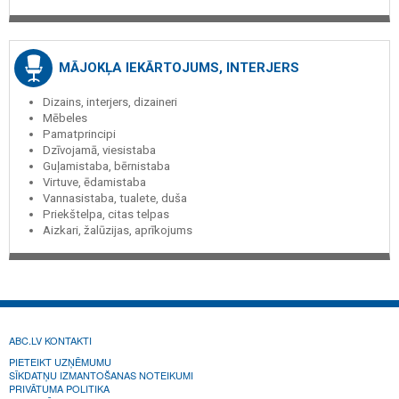
MĀJOKĻA IEKĀRTOJUMS, INTERJERS
Dizains, interjers, dizaineri
Mēbeles
Pamatprincipi
Dzīvojamā, viesistaba
Guļamistaba, bērnistaba
Virtuve, ēdamistaba
Vannasistaba, tualete, duša
Priekštelpa, citas telpas
Aizkari, žalūzijas, aprīkojums
ABC.LV KONTAKTI
PIETEIKT UZŅĒMUMU
SĪKDATŅU IZMANTOŠANAS NOTEIKUMI
PRIVĀTUMA POLITIKA