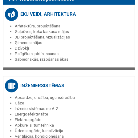
ĒKU VEIDI, ARHITEKTŪRA
Arhitektūra, projektēšana
Guļbūves, koka karkasa mājas
3D projektēšana, vizualizācijas
Ģimenes mājas
Dzīvokļi
Palīgēkas, pirtis, saunas
Sabiedriskās, ražošanas ēkas
INŽENIERSISTĒMAS
Apsardze, drošība, ugunsdrošība
Gāze
Inženiersistēmas no A-Z
Energoefektivitāte
Elektroapgāde
Apkure, siltumtehnika
Ūdensapgāde, kanalizācija
Ventilācija, kondicionēšana