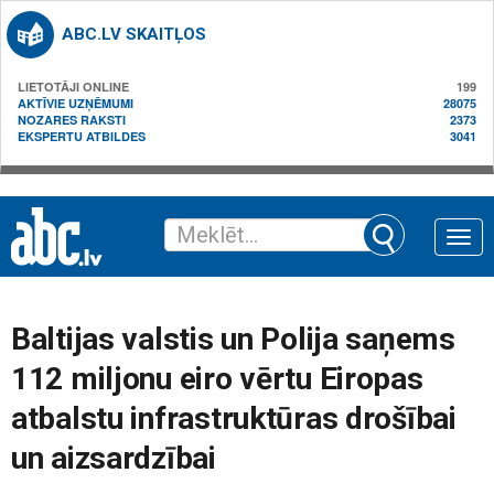
ABC.LV SKAITĻOS
LIETOTĀJI ONLINE
199
AKTĪVIE UZŅĒMUMI
28075
NOZARES RAKSTI
2373
EKSPERTU ATBILDES
3041
Toggle
naviga
Baltijas valstis un Polija saņems
112 miljonu eiro vērtu Eiropas
atbalstu infrastruktūras drošībai
un aizsardzībai