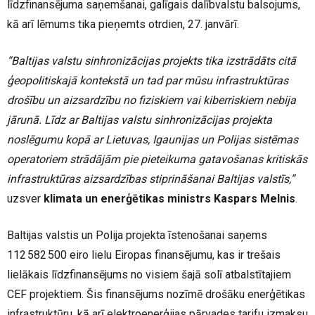
līdzfinansējuma saņemšanai, galīgais dalībvalstu balsojums,
kā arī lēmums tika pieņemts otrdien, 27. janvārī.
“Baltijas valstu sinhronizācijas projekts tika izstrādāts citā
ģeopolitiskajā kontekstā un tad par mūsu infrastruktūras
drošību un aizsardzību no fiziskiem vai kiberriskiem nebija
jārunā. Līdz ar Baltijas valstu sinhronizācijas projekta
noslēgumu kopā ar Lietuvas, Igaunijas un Polijas sistēmas
operatoriem strādājām pie pieteikuma gatavošanas kritiskās
infrastruktūras aizsardzības stiprināšanai Baltijas valstīs,”
uzsver
klimata un enerģētikas ministrs Kaspars Melnis
.
Baltijas valstis un Polija projekta īstenošanai saņems
112 582 500 eiro lielu Eiropas finansējumu, kas ir trešais
lielākais līdzfinansējums no visiem šajā solī atbalstītajiem
CEF projektiem. Šis finansējums nozīmē drošāku enerģētikas
infrastruktūru, kā arī elektroenerģijas pārvades tarifu izmaksu