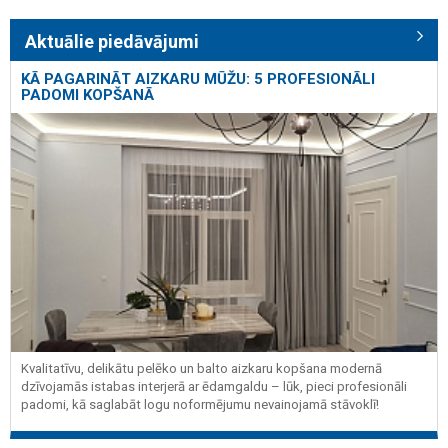
Aktuālie piedāvājumi
KĀ PAGARINĀT AIZKARU MŪŽU: 5 PROFESIONĀLI
PADOMI KOPŠANĀ
Kvalitatīvu, delikātu pelēko un balto aizkaru kopšana modernā
dzīvojamās istabas interjerā ar ēdamgaldu – lūk, pieci profesionāli
padomi, kā saglabāt logu noformējumu nevainojamā stāvoklī!