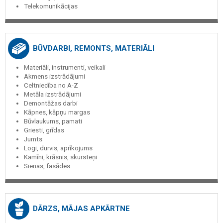
Telekomunikācijas
BŪVDARBI, REMONTS, MATERIĀLI
Materiāli, instrumenti, veikali
Akmens izstrādājumi
Celtniecība no A-Z
Metāla izstrādājumi
Demontāžas darbi
Kāpnes, kāpņu margas
Būvlaukums, pamati
Griesti, grīdas
Jumts
Logi, durvis, aprīkojums
Kamīni, krāsnis, skursteņi
Sienas, fasādes
DĀRZS, MĀJAS APKĀRTNE