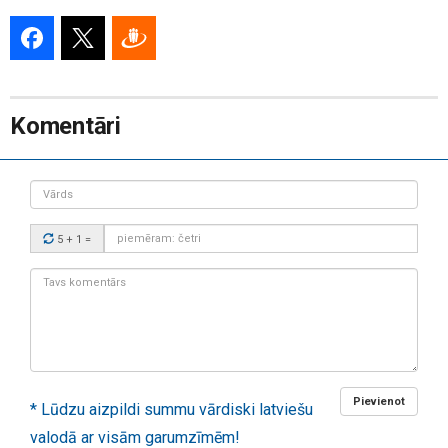
Komentāri
Vārds
Drošības
5 + 1
=
kods:
Tavs
komentārs:
Pievienot
* Lūdzu aizpildi summu vārdiski latviešu
valodā ar visām garumzīmēm!