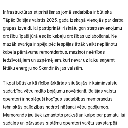
Infrastruktūras stiprināšanas jomā sadarbība ir būtiska.
Tāpēc Baltijas valstis 2025. gada izskaņā vienojās par darba
grupas izveidi, lai pastiprināti risinātu gan starpsavienojumu
drošību, īpaši jūrā esošo kabeļu drošības uzlabošanai. Ne
mazāk svarīga ir spēja pēc iespējas ātrāk veikt neplānotu
kabeļa pārrāvumu remontdarbus, mazinot neērtības
iedzīvotājiem un uzņēmējiem, kuri nevar uz laiku saņemt
lētāku enerģiju no Skandināvijas valstīm.
Tikpat būtiska kā rīcība ārkārtas situācijās ir kaimiņvalstu
sadarbība vētru radīto bojājumu novēršanā. Baltijas valstu
operatori ir noslēguši kopīgus sadarbības memorandus
tehniskās palīdzības nodrošināšanai vētru gadījumos.
Memorands jau tiek izmantots praksē un kalpo par pamatu, lai
sadales un pārvades sistēmu operatori varētu savstarpēji