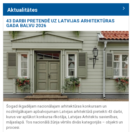
Aktualitātes
43 DARBI PRETENDĒ UZ LATVIJAS ARHITEKTŪRAS
GADA BALVU 2026
Šogad ikgadējam nacionālajam arhitektūras konkursam un
nozīmīgākajam apbalvojumam Latvijas arhitektūrā pieteikti 43 darbi,
kurus var aplūkot konkursa rīkotāja, Latvijas Arhitektu savienības,
mājaslapā. Tos nacionālā žūrija vērtēs divās kategorijās – objekti un
procesi.