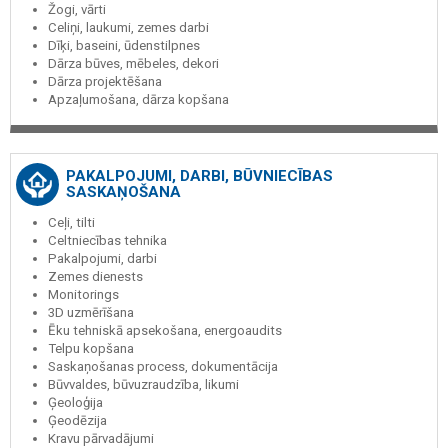
Žogi, vārti
Celiņi, laukumi, zemes darbi
Dīķi, baseini, ūdenstilpnes
Dārza būves, mēbeles, dekori
Dārza projektēšana
Apzaļumošana, dārza kopšana
PAKALPOJUMI, DARBI, BŪVNIECĪBAS
SASKAŅOŠANA
Ceļi, tilti
Celtniecības tehnika
Pakalpojumi, darbi
Zemes dienests
Monitorings
3D uzmērīšana
Ēku tehniskā apsekošana, energoaudits
Telpu kopšana
Saskaņošanas process, dokumentācija
Būvvaldes, būvuzraudzība, likumi
Ģeoloģija
Ģeodēzija
Kravu pārvadājumi