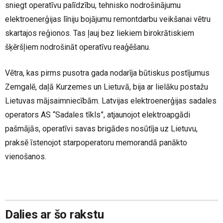
sniegt operatīvu palīdzību, tehnisko nodrošinājumu
elektroenerģijas līniju bojājumu remontdarbu veikšanai vētru
skartajos reģionos. Tas ļauj bez liekiem birokrātiskiem
šķēršļiem nodrošināt operatīvu reaģēšanu.
Vētra, kas pirms pusotra gada nodarīja būtiskus postījumus
Zemgalē, daļā Kurzemes un Lietuvā, bija ar lielāku postažu
Lietuvas mājsaimniecībām. Latvijas elektroenerģijas sadales
operators AS “Sadales tīkls”, atjaunojot elektroapgādi
pašmājās, operatīvi savas brigādes nosūtīja uz Lietuvu,
praksē īstenojot starpoperatoru memorandā panākto
vienošanos.
Dalies ar šo rakstu