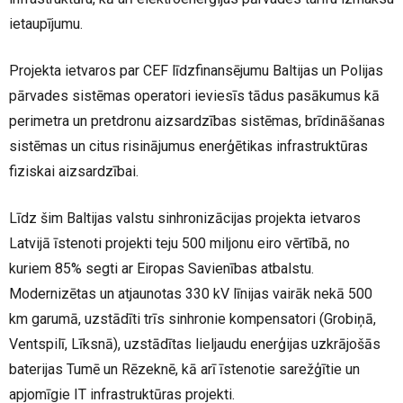
ietaupījumu.
Projekta ietvaros par CEF līdzfinansējumu Baltijas un Polijas
pārvades sistēmas operatori ieviesīs tādus pasākumus kā
perimetra un pretdronu aizsardzības sistēmas, brīdināšanas
sistēmas un citus risinājumus enerģētikas infrastruktūras
fiziskai aizsardzībai.
Līdz šim Baltijas valstu sinhronizācijas projekta ietvaros
Latvijā īstenoti projekti teju 500 miljonu eiro vērtībā, no
kuriem 85% segti ar Eiropas Savienības atbalstu.
Modernizētas un atjaunotas 330 kV līnijas vairāk nekā 500
km garumā, uzstādīti trīs sinhronie kompensatori (Grobiņā,
Ventspilī, Līksnā), uzstādītas lieljaudu enerģijas uzkrājošās
baterijas Tumē un Rēzeknē, kā arī īstenotie sarežģītie un
apjomīgie IT infrastruktūras projekti.