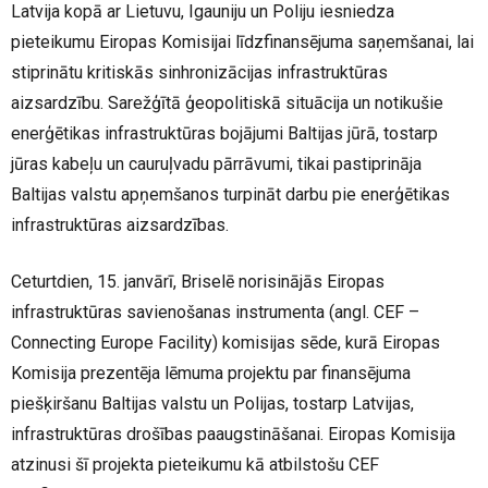
Latvija kopā ar Lietuvu, Igauniju un Poliju iesniedza
pieteikumu Eiropas Komisijai līdzfinansējuma saņemšanai, lai
stiprinātu kritiskās sinhronizācijas infrastruktūras
aizsardzību. Sarežģītā ģeopolitiskā situācija un notikušie
enerģētikas infrastruktūras bojājumi Baltijas jūrā, tostarp
jūras kabeļu un cauruļvadu pārrāvumi, tikai pastiprināja
Baltijas valstu apņemšanos turpināt darbu pie enerģētikas
infrastruktūras aizsardzības.
Ceturtdien, 15. janvārī, Briselē norisinājās Eiropas
infrastruktūras savienošanas instrumenta (angl. CEF –
Connecting Europe Facility) komisijas sēde, kurā Eiropas
Komisija prezentēja lēmuma projektu par finansējuma
piešķiršanu Baltijas valstu un Polijas, tostarp Latvijas,
infrastruktūras drošības paaugstināšanai. Eiropas Komisija
atzinusi šī projekta pieteikumu kā atbilstošu CEF