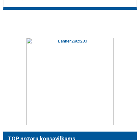
TOP nozaru kopsavilkums