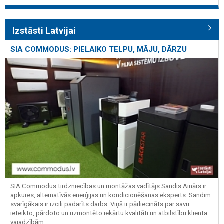
Izstāsti Latvijai
SIA COMMODUS: PIELAIKO TELPU, MĀJU, DĀRZU
SIA Commodus tirdzniecības un montāžas vadītājs Sandis Ainārs ir
apkures, alternatīvās enerģijas un kondicionēšanas eksperts. Sandim
svarīgākais ir izcili padarīts darbs. Viņš ir pārliecināts par savu
ieteikto, pārdoto un uzmontēto iekārtu kvalitāti un atbilstību klienta
vajadzībām.