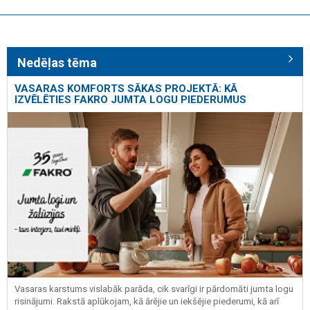
Nedēļas tēma
VASARAS KOMFORTS SĀKAS PROJEKTĀ: KĀ
IZVĒLĒTIES FAKRO JUMTA LOGU PIEDERUMUS
Vasaras karstums vislabāk parāda, cik svarīgi ir pārdomāti jumta logu
risinājumi. Rakstā aplūkojam, kā ārējie un iekšējie piederumi, kā arī