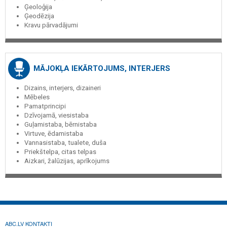
Ģeoloģija
Ģeodēzija
Kravu pārvadājumi
MĀJOKĻA IEKĀRTOJUMS, INTERJERS
Dizains, interjers, dizaineri
Mēbeles
Pamatprincipi
Dzīvojamā, viesistaba
Guļamistaba, bērnistaba
Virtuve, ēdamistaba
Vannasistaba, tualete, duša
Priekštelpa, citas telpas
Aizkari, žalūzijas, aprīkojums
ABC.LV KONTAKTI