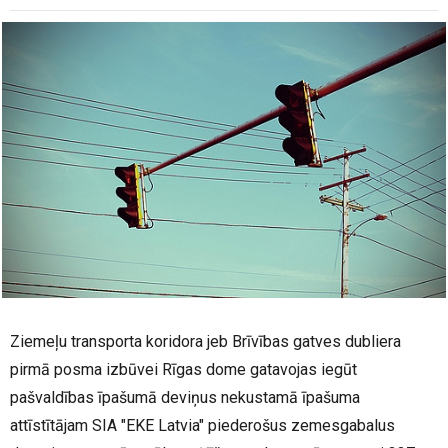
Ziemeļu transporta koridora jeb Brīvības gatves dubliera
pirmā posma izbūvei Rīgas dome gatavojas iegūt
pašvaldības īpašumā deviņus nekustamā īpašuma
attīstītājam SIA "EKE Latvia" piederošus zemesgabalus