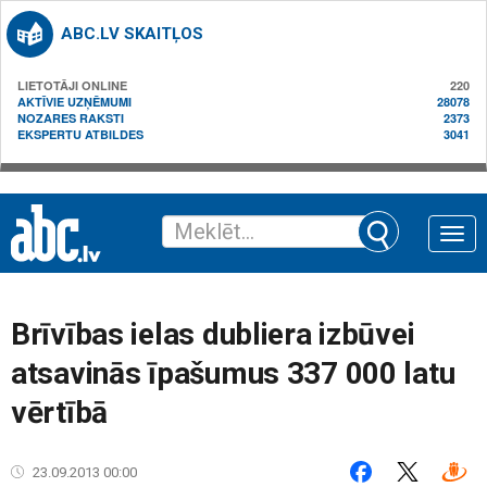
ABC.LV SKAITĻOS
LIETOTĀJI ONLINE
220
AKTĪVIE UZŅĒMUMI
28078
NOZARES RAKSTI
2373
EKSPERTU ATBILDES
3041
Toggle
naviga
Brīvības ielas dubliera izbūvei
atsavinās īpašumus 337 000 latu
vērtībā
23.09.2013 00:00