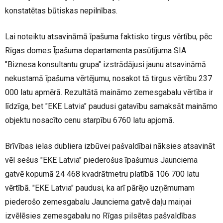
konstatētas būtiskas nepilnības.
Lai noteiktu atsavināmā īpašuma faktisko tirgus vērtību, pēc
Rīgas domes Īpašuma departamenta pasūtījuma SIA
"Biznesa konsultantu grupa" izstrādājusi jaunu atsavināmā
nekustamā īpašuma vērtējumu, nosakot tā tirgus vērtību 237
000 latu apmērā. Rezultātā maināmo zemesgabalu vērtība ir
līdzīga, bet "EKE Latvia" paudusi gatavību samaksāt maināmo
objektu nosacīto cenu starpību 6760 latu apjomā.
Brīvības ielas dubliera izbūvei pašvaldībai nāksies atsavināt
vēl sešus "EKE Latvia" piederošus īpašumus Jaunciema
gatvē kopumā 24 468 kvadrātmetru platībā 106 700 latu
vērtībā. "EKE Latvia" paudusi, ka arī pārējo uzņēmumam
piederošo zemesgabalu Jaunciema gatvē daļu maiņai
izvēlēsies zemesgabalu no Rīgas pilsētas pašvaldības