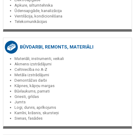
Apkure, siltumtehnika
Ūdensapgāde, kanalizācija
Ventilācija, kondicionēšana
Telekomunikācijas
BŪVDARBI, REMONTS, MATERIĀLI
Materiāli, instrumenti, veikali
Akmens izstrādājumi
Celtniecība no A-Z
Metāla izstrādājumi
Demontāžas darbi
Kāpnes, kāpņu margas
Būvlaukums, pamati
Griesti, grīdas
Jumts
Logi, durvis, aprīkojums
Kamīni, krāsnis, skursteņi
Sienas, fasādes