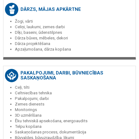
DĀRZS, MĀJAS APKĀRTNE
Žogi, vārti
Celiņi, laukumi, zemes darbi
Dīķi, baseini, ūdenstilpnes
Dārza būves, mēbeles, dekori
Dārza projektēšana
Apzaļumošana, dārza kopšana
PAKALPOJUMI, DARBI, BŪVNIECĪBAS
SASKAŅOŠANA
Ceļi, tilti
Celtniecības tehnika
Pakalpojumi, darbi
Zemes dienests
Monitorings
3D uzmērīšana
Ēku tehniskā apsekošana, energoaudits
Telpu kopšana
Saskaņošanas process, dokumentācija
Būvvaldes, būvuzraudzība, likumi