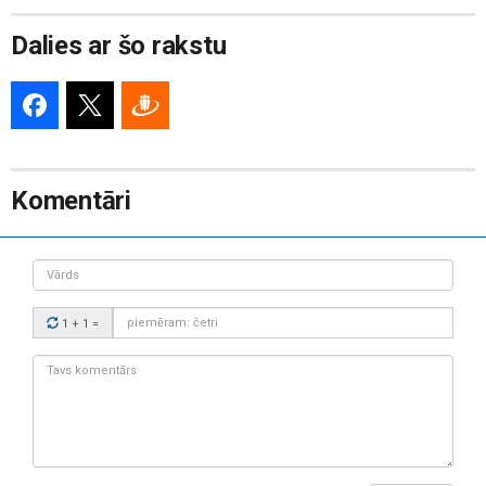
Dalies ar šo rakstu
Komentāri
Vārds
Drošības
1 + 1
=
kods:
Tavs
komentārs: