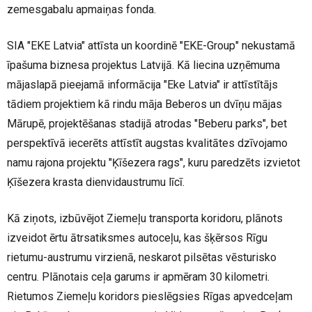
zemesgabalu apmaiņas fonda.
SIA "EKE Latvia" attīsta un koordinē "EKE-Group" nekustamā
īpašuma biznesa projektus Latvijā. Kā liecina uzņēmuma
mājaslapā pieejamā informācija "Eke Latvia" ir attīstītājs
tādiem projektiem kā rindu māja Beberos un dvīņu mājas
Mārupē, projektēšanas stadijā atrodas "Beberu parks", bet
perspektīvā iecerēts attīstīt augstas kvalitātes dzīvojamo
namu rajona projektu "Ķīšezera rags", kuru paredzēts izvietot
Ķīšezera krasta dienvidaustrumu līcī.
Kā ziņots, izbūvējot Ziemeļu transporta koridoru, plānots
izveidot ērtu ātrsatiksmes autoceļu, kas šķērsos Rīgu
rietumu-austrumu virzienā, neskarot pilsētas vēsturisko
centru. Plānotais ceļa garums ir apmēram 30 kilometri.
Rietumos Ziemeļu koridors pieslēgsies Rīgas apvedceļam