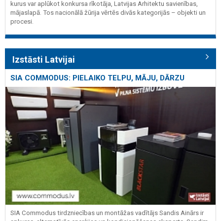
kurus var aplūkot konkursa rīkotāja, Latvijas Arhitektu savienības,
mājaslapā. Tos nacionālā žūrija vērtēs divās kategorijās – objekti un
procesi.
Izstāsti Latvijai
SIA COMMODUS: PIELAIKO TELPU, MĀJU, DĀRZU
SIA Commodus tirdzniecības un montāžas vadītājs Sandis Ainārs ir