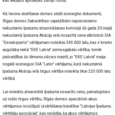
kas iekļauts apmaiņas zemju fondā.
Kā liecina skatīšanai domes sēdē iesniegtie dokumenti,
Rīgas domes Sabiedrības vajadzībām nepieciešamo
nekustamo īpašumu atsavināšanas komisijā šā gada 20.maijā
nekustamā īpašuma Akāciju ielā nosacītā cena atbilstoši SIA
"Eiroeksperts" vērtējumam noteikta 345 000 latu, kas ir krietni
augstāka nekā "EKE Latvia" zemesgabalu vērtība, tomēr
pašvaldībai šo lēmumu nācies mainīt, jo "EKE Latvia" maija
nogalē iesniegusi SIA "Latio" vērtējumu, kurā nekustamā
īpašuma Akāciju ielā tirgus vērtība noteikta tikai 220 000 latu
vērtībā.
Lai noteiktu atsavinātā īpašuma nosacīto cenu, pamatojoties
uz reālo tirgus vērtību, Rīgas domes speciālisti abus
vērtējumus nosūtījuši izvērtēšanai biedrībai "Latvijas Īpašumu
vērtētāju asociācija", kas norādīja, ka abos vērtējumos