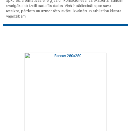
apkures, alternatīvās enerģijas un kondicionēšanas eksperts. Sandim
svarīgākais ir izcili padarīts darbs. Viņš ir pārliecināts par savu
ieteikto, pārdoto un uzmontēto iekārtu kvalitāti un atbilstību klienta
vajadzībām.