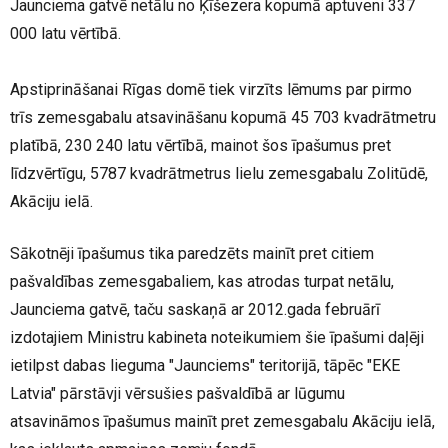
Jaunciema gatvē netālu no Ķīšezera kopumā aptuveni 337
000 latu vērtībā.
Apstiprināšanai Rīgas domē tiek virzīts lēmums par pirmo
trīs zemesgabalu atsavināšanu kopumā 45 703 kvadrātmetru
platībā, 230 240 latu vērtībā, mainot šos īpašumus pret
līdzvērtīgu, 5787 kvadrātmetrus lielu zemesgabalu Zolitūdē,
Akāciju ielā.
Sākotnēji īpašumus tika paredzēts mainīt pret citiem
pašvaldības zemesgabaliem, kas atrodas turpat netālu,
Jaunciema gatvē, taču saskaņā ar 2012.gada februārī
izdotajiem Ministru kabineta noteikumiem šie īpašumi daļēji
ietilpst dabas lieguma "Jaunciems" teritorijā, tāpēc "EKE
Latvia" pārstāvji vērsušies pašvaldībā ar lūgumu
atsavināmos īpašumus mainīt pret zemesgabalu Akāciju ielā,