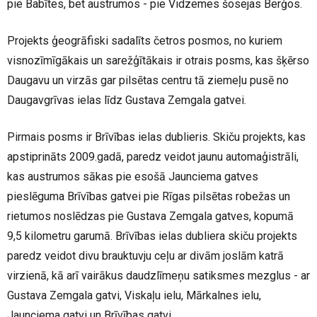
pie Babītes, bet austrumos - pie Vidzemes šosejas Berģos.
Projekts ģeogrāfiski sadalīts četros posmos, no kuriem
visnozīmīgākais un sarežģītākais ir otrais posms, kas šķērso
Daugavu un virzās gar pilsētas centru tā ziemeļu pusē no
Daugavgrīvas ielas līdz Gustava Zemgala gatvei.
Pirmais posms ir Brīvības ielas dublieris. Skiču projekts, kas
apstiprināts 2009.gadā, paredz veidot jaunu automaģistrāli,
kas austrumos sākas pie esošā Jaunciema gatves
pieslēguma Brīvības gatvei pie Rīgas pilsētas robežas un
rietumos noslēdzas pie Gustava Zemgala gatves, kopumā
9,5 kilometru garumā. Brīvības ielas dubliera skiču projekts
paredz veidot divu brauktuvju ceļu ar divām joslām katrā
virzienā, kā arī vairākus daudzlīmeņu satiksmes mezglus - ar
Gustava Zemgala gatvi, Viskaļu ielu, Mārkalnes ielu,
Jaunciema gatvi un Brīvības gatvi.