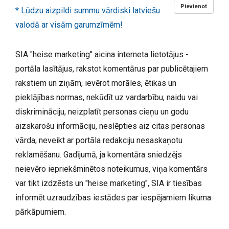
Pievienot
* Lūdzu aizpildi summu vārdiski latviešu
valodā ar visām garumzīmēm!
SIA "heise marketing" aicina interneta lietotājus -
portāla lasītājus, rakstot komentārus par publicētajiem
rakstiem un ziņām, ievērot morāles, ētikas un
pieklājības normas, nekūdīt uz vardarbību, naidu vai
diskrimināciju, neizplatīt personas cieņu un godu
aizskarošu informāciju, neslēpties aiz citas personas
vārda, neveikt ar portāla redakciju nesaskaņotu
reklamēšanu. Gadījumā, ja komentāra sniedzējs
neievēro iepriekšminētos noteikumus, viņa komentārs
var tikt izdzēsts un "heise marketing", SIA ir tiesības
informēt uzraudzības iestādes par iespējamiem likuma
pārkāpumiem.