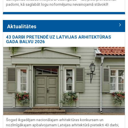
padomi, kā saglabāt logu noformējumu nevainojamā stāvoklī!
Aktualitātes
43 DARBI PRETENDĒ UZ LATVIJAS ARHITEKTŪRAS
GADA BALVU 2026
Šogad ikgadējam nacionālajam arhitektūras konkursam un
nozīmīgākajam apbalvojumam Latvijas arhitektūrā pieteikti 43 darbi,