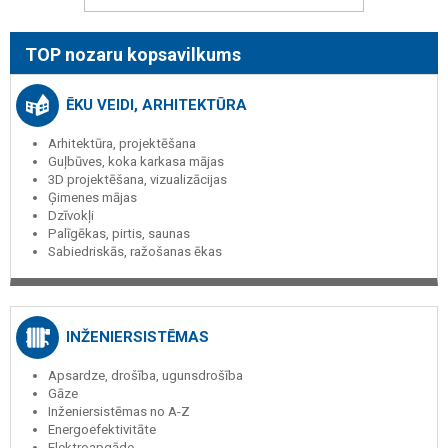
TOP nozaru kopsavilkums
ĒKU VEIDI, ARHITEKTŪRA
Arhitektūra, projektēšana
Guļbūves, koka karkasa mājas
3D projektēšana, vizualizācijas
Ģimenes mājas
Dzīvokļi
Palīgēkas, pirtis, saunas
Sabiedriskās, ražošanas ēkas
INŽENIERSISTĒMAS
Apsardze, drošība, ugunsdrošība
Gāze
Inženiersistēmas no A-Z
Energoefektivitāte
Elektroapgāde