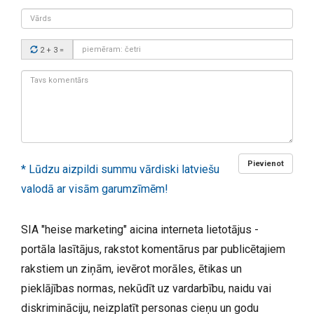
Vārds
Drošības
2 + 3
=
kods:
Tavs
komentārs:
Pievienot
* Lūdzu aizpildi summu vārdiski latviešu
valodā ar visām garumzīmēm!
SIA "heise marketing" aicina interneta lietotājus -
portāla lasītājus, rakstot komentārus par publicētajiem
rakstiem un ziņām, ievērot morāles, ētikas un
pieklājības normas, nekūdīt uz vardarbību, naidu vai
diskrimināciju, neizplatīt personas cieņu un godu