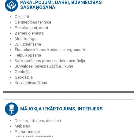
PAKALPOJUMI, DARBI, BŪVNIECĪBAS
SASKAŅOŠANA
Ceļi, tilti
Celtniecības tehnika
Pakalpojumi, darbi
Zemes dienests
Monitorings
3D uzmērīšana
Ēku tehniskā apsekošana, energoaudits
Telpu kopšana
Saskaņošanas process, dokumentācija
Būvvaldes, būvuzraudzība, likumi
Ģeoloģija
Ģeodēzija
Kravu pārvadājumi
MĀJOKĻA IEKĀRTOJUMS, INTERJERS
Dizains, interjers, dizaineri
Mēbeles
Pamatprincipi