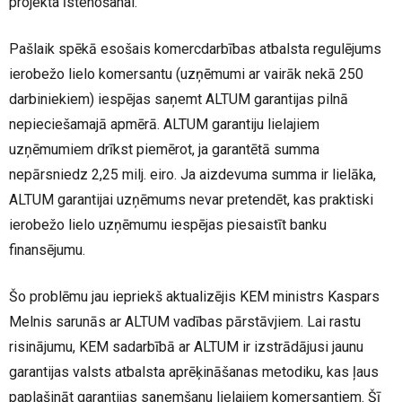
projekta īstenošanai.
Pašlaik spēkā esošais komercdarbības atbalsta regulējums
ierobežo lielo komersantu (uzņēmumi ar vairāk nekā 250
darbiniekiem) iespējas saņemt ALTUM garantijas pilnā
nepieciešamajā apmērā. ALTUM garantiju lielajiem
uzņēmumiem drīkst piemērot, ja garantētā summa
nepārsniedz 2,25 milj. eiro. Ja aizdevuma summa ir lielāka,
ALTUM garantijai uzņēmums nevar pretendēt, kas praktiski
ierobežo lielo uzņēmumu iespējas piesaistīt banku
finansējumu.
Šo problēmu jau iepriekš aktualizējis KEM ministrs Kaspars
Melnis sarunās ar ALTUM vadības pārstāvjiem. Lai rastu
risinājumu, KEM sadarbībā ar ALTUM ir izstrādājusi jaunu
garantijas valsts atbalsta aprēķināšanas metodiku, kas ļaus
paplašināt garantijas saņemšanu lielajiem komersantiem. Šī