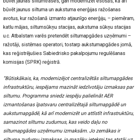
būvēt jaunas siltumtrases, gan modernizēt esošās, kā arī
būvēt jaunus siltuma un aukstuma enerģijas ražošanas
avotus, kur ražošanā izmanto atjaunīgo enerģiju, – piemēram,
katlu mājas, siltumsūkņu stacijas, aukstuma sūkņu stacijas
u.c. Atbalstam varēs pretendēt siltumapgādes uzņēmumi –
ražotāji, sistēmas operatori, tostarp aukstumapgādes jomā,
kas reģistrējušies Sabiedrisko pakalpojumu regulēšanas
komisijas (SPRK) reģistrā.
“Būtiskākais, ka, modernizējot centralizētās siltumapgādes
infrastruktūru, iespējams mazināt iedzīvotāju izmaksas par
siltumu. Programma sniedz iespēju palielināt AER
izmantošanas īpatsvaru centralizētajā siltumapgādē un
aukstumapgādē, kā arī modernizēt un attīstīt infrastruktūru,
samazinot siltumu zudumus, kas veido daļu no
siltumapgādes uzņēmumu izmaksām. Jo zemākas ir
siltuma zudumu izmaksas, jo mazāku ietekmi tas atstāj uz