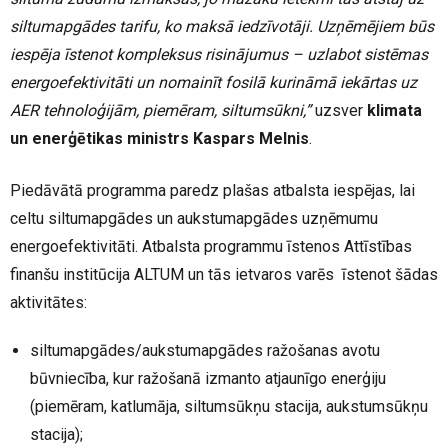
siltumapgādes tarifu, ko maksā iedzīvotāji. Uzņēmējiem būs
iespēja īstenot kompleksus risinājumus – uzlabot sistēmas
energoefektivitāti un nomainīt fosilā kurināmā iekārtas uz
AER tehnoloģijām, piemēram, siltumsūkni,”
uzsver
klimata
un enerģētikas ministrs Kaspars Melnis
.
Piedāvātā programma paredz plašas atbalsta iespējas, lai
celtu siltumapgādes un aukstumapgādes uzņēmumu
energoefektivitāti. Atbalsta programmu īstenos Attīstības
finanšu institūcija ALTUM un tās ietvaros varēs īstenot šādas
aktivitātes:
siltumapgādes/aukstumapgādes ražošanas avotu
būvniecība, kur ražošanā izmanto atjaunīgo enerģiju
(piemēram, katlumāja, siltumsūkņu stacija, aukstumsūkņu
stacija);