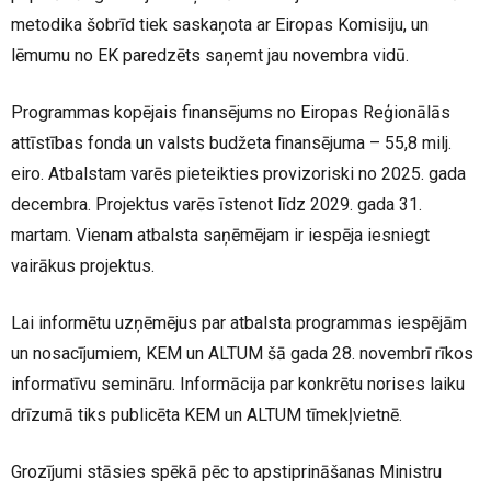
metodika šobrīd tiek saskaņota ar Eiropas Komisiju, un
lēmumu no EK paredzēts saņemt jau novembra vidū.
Programmas kopējais finansējums no Eiropas Reģionālās
attīstības fonda un valsts budžeta finansējuma – 55,8 milj.
eiro. Atbalstam varēs pieteikties provizoriski no 2025. gada
decembra. Projektus varēs īstenot līdz 2029. gada 31.
martam. Vienam atbalsta saņēmējam ir iespēja iesniegt
vairākus projektus.
Lai informētu uzņēmējus par atbalsta programmas iespējām
un nosacījumiem, KEM un ALTUM šā gada 28. novembrī rīkos
informatīvu semināru. Informācija par konkrētu norises laiku
drīzumā tiks publicēta KEM un ALTUM tīmekļvietnē.
Grozījumi stāsies spēkā pēc to apstiprināšanas Ministru