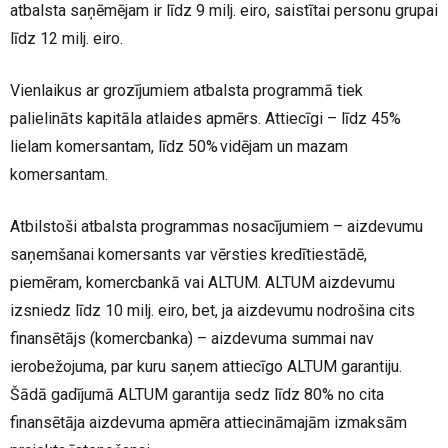
atbalsta saņēmējam ir līdz 9 milj. eiro, saistītai personu grupai
līdz 12 milj. eiro.
Vienlaikus ar grozījumiem atbalsta programmā tiek
palielināts kapitāla atlaides apmērs. Attiecīgi – līdz 45%
lielam komersantam, līdz 50% vidējam un mazam
komersantam.
Atbilstoši atbalsta programmas nosacījumiem – aizdevumu
saņemšanai komersants var vērsties kredītiestādē,
piemēram, komercbankā vai ALTUM. ALTUM aizdevumu
izsniedz līdz 10 milj. eiro, bet, ja aizdevumu nodrošina cits
finansētājs (komercbanka) – aizdevuma summai nav
ierobežojuma, par kuru saņem attiecīgo ALTUM garantiju.
Šādā gadījumā ALTUM garantija sedz līdz 80% no cita
finansētāja aizdevuma apmēra attiecināmajām izmaksām