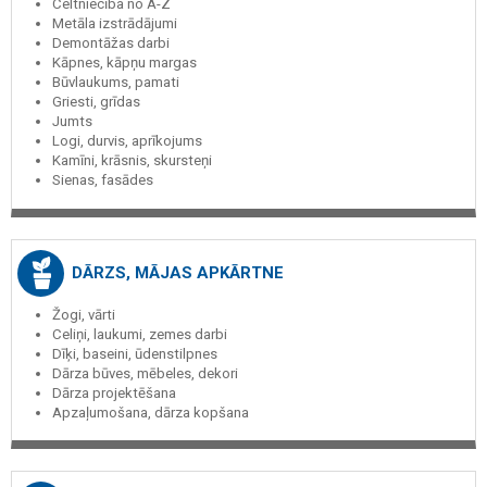
Celtniecība no A-Z
Metāla izstrādājumi
Demontāžas darbi
Kāpnes, kāpņu margas
Būvlaukums, pamati
Griesti, grīdas
Jumts
Logi, durvis, aprīkojums
Kamīni, krāsnis, skursteņi
Sienas, fasādes
DĀRZS, MĀJAS APKĀRTNE
Žogi, vārti
Celiņi, laukumi, zemes darbi
Dīķi, baseini, ūdenstilpnes
Dārza būves, mēbeles, dekori
Dārza projektēšana
Apzaļumošana, dārza kopšana