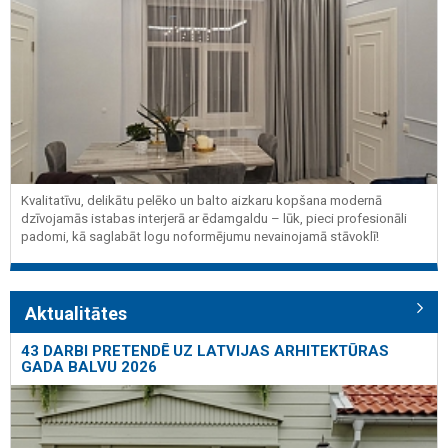
Kvalitatīvu, delikātu pelēko un balto aizkaru kopšana modernā
dzīvojamās istabas interjerā ar ēdamgaldu – lūk, pieci profesionāli
padomi, kā saglabāt logu noformējumu nevainojamā stāvoklī!
Aktualitātes
43 DARBI PRETENDĒ UZ LATVIJAS ARHITEKTŪRAS
GADA BALVU 2026