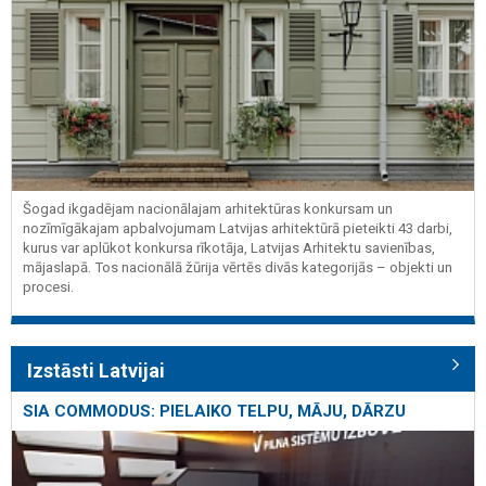
Šogad ikgadējam nacionālajam arhitektūras konkursam un
nozīmīgākajam apbalvojumam Latvijas arhitektūrā pieteikti 43 darbi,
kurus var aplūkot konkursa rīkotāja, Latvijas Arhitektu savienības,
mājaslapā. Tos nacionālā žūrija vērtēs divās kategorijās – objekti un
procesi.
Izstāsti Latvijai
SIA COMMODUS: PIELAIKO TELPU, MĀJU, DĀRZU