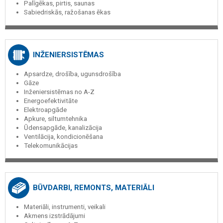
Palīgēkas, pirtis, saunas
Sabiedriskās, ražošanas ēkas
INŽENIERSISTĒMAS
Apsardze, drošība, ugunsdrošība
Gāze
Inženiersistēmas no A-Z
Energoefektivitāte
Elektroapgāde
Apkure, siltumtehnika
Ūdensapgāde, kanalizācija
Ventilācija, kondicionēšana
Telekomunikācijas
BŪVDARBI, REMONTS, MATERIĀLI
Materiāli, instrumenti, veikali
Akmens izstrādājumi