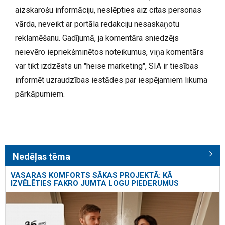
aizskarošu informāciju, neslēpties aiz citas personas
vārda, neveikt ar portāla redakciju nesaskaņotu
reklamēšanu. Gadījumā, ja komentāra sniedzējs
neievēro iepriekšminētos noteikumus, viņa komentārs
var tikt izdzēsts un "heise marketing", SIA ir tiesības
informēt uzraudzības iestādes par iespējamiem likuma
pārkāpumiem.
Nedēļas tēma
VASARAS KOMFORTS SĀKAS PROJEKTĀ: KĀ
IZVĒLĒTIES FAKRO JUMTA LOGU PIEDERUMUS