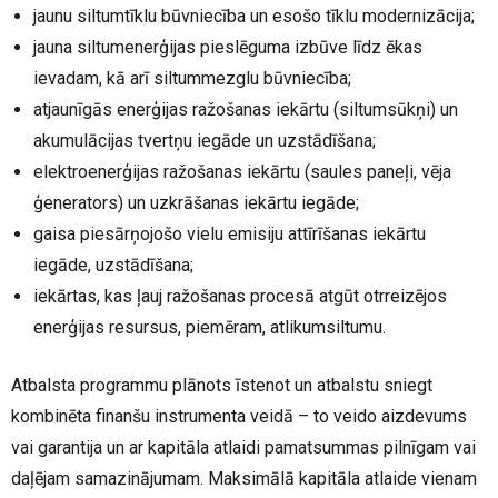
jaunu siltumtīklu būvniecība un esošo tīklu modernizācija;
jauna siltumenerģijas pieslēguma izbūve līdz ēkas
ievadam, kā arī siltummezglu būvniecība;
atjaunīgās enerģijas ražošanas iekārtu (siltumsūkņi) un
akumulācijas tvertņu iegāde un uzstādīšana;
elektroenerģijas ražošanas iekārtu (saules paneļi, vēja
ģenerators) un uzkrāšanas iekārtu iegāde;
gaisa piesārņojošo vielu emisiju attīrīšanas iekārtu
iegāde, uzstādīšana;
iekārtas, kas ļauj ražošanas procesā atgūt otrreizējos
enerģijas resursus, piemēram, atlikumsiltumu.
Atbalsta programmu plānots īstenot un atbalstu sniegt
kombinēta finanšu instrumenta veidā – to veido aizdevums
vai garantija un ar kapitāla atlaidi pamatsummas pilnīgam vai
daļējam samazinājumam. Maksimālā kapitāla atlaide vienam