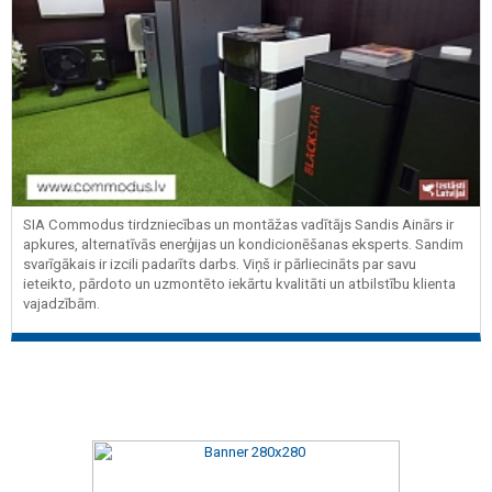
SIA Commodus tirdzniecības un montāžas vadītājs Sandis Ainārs ir
apkures, alternatīvās enerģijas un kondicionēšanas eksperts. Sandim
svarīgākais ir izcili padarīts darbs. Viņš ir pārliecināts par savu
ieteikto, pārdoto un uzmontēto iekārtu kvalitāti un atbilstību klienta
vajadzībām.