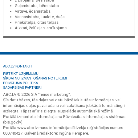
Dzīvojamā, viesistaba
Guļamistaba, bērnistaba
Virtuve, ēdamistaba
Vannasistaba, tualete, duša
Priekštelpa, citas telpas
Aizkari, žalūzijas, aprīkojums
ABC.LV KONTAKTI
PIETEIKT UZŅĒMUMU
SĪKDATŅU IZMANTOŠANAS NOTEIKUMI
PRIVĀTUMA POLITIKA
SADARBĪBAS PARTNERI
ABC.LV © 2026 SIA "heise marketing".
Šīs datu bāzes, tās daļas vai datu bāzē iekļautās informācijas, vai
informācijas daļas pavairošana vai izplatīšana jebkādā formā stingri
aizliegta. Tāpat arī ir aizliegta lejupielāde automātiskā režīmā.
Portālā izmantota informācija no Būvniecības informācijas sistēmas
(bis.gov.lv).
Portāla www.abc.lv masu informācijas līdzekļa reģistrācijas numurs:
000740427. Galvenā redaktore: Ingūna Pempere.