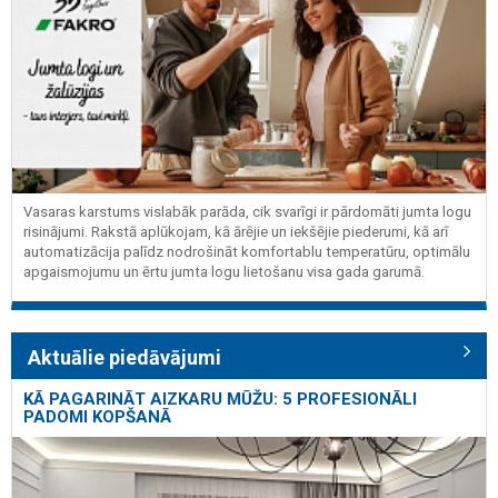
Vasaras karstums vislabāk parāda, cik svarīgi ir pārdomāti jumta logu
risinājumi. Rakstā aplūkojam, kā ārējie un iekšējie piederumi, kā arī
automatizācija palīdz nodrošināt komfortablu temperatūru, optimālu
apgaismojumu un ērtu jumta logu lietošanu visa gada garumā.
Aktuālie piedāvājumi
KĀ PAGARINĀT AIZKARU MŪŽU: 5 PROFESIONĀLI
PADOMI KOPŠANĀ