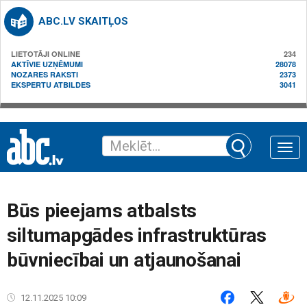
ABC.LV SKAITĻOS
LIETOTĀJI ONLINE
234
AKTĪVIE UZŅĒMUMI
28078
NOZARES RAKSTI
2373
EKSPERTU ATBILDES
3041
Toggle
naviga
Būs pieejams atbalsts
siltumapgādes infrastruktūras
būvniecībai un atjaunošanai
12.11.2025 10:09