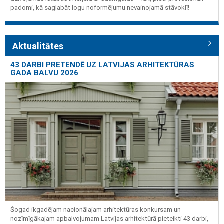
padomi, kā saglabāt logu noformējumu nevainojamā stāvoklī!
Aktualitātes
43 DARBI PRETENDĒ UZ LATVIJAS ARHITEKTŪRAS
GADA BALVU 2026
Šogad ikgadējam nacionālajam arhitektūras konkursam un
nozīmīgākajam apbalvojumam Latvijas arhitektūrā pieteikti 43 darbi,