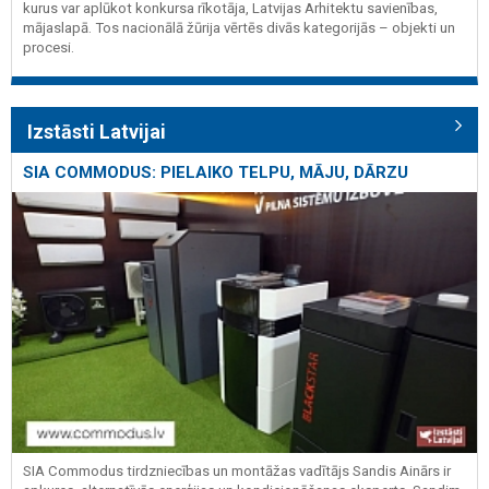
kurus var aplūkot konkursa rīkotāja, Latvijas Arhitektu savienības,
mājaslapā. Tos nacionālā žūrija vērtēs divās kategorijās – objekti un
procesi.
Izstāsti Latvijai
SIA COMMODUS: PIELAIKO TELPU, MĀJU, DĀRZU
SIA Commodus tirdzniecības un montāžas vadītājs Sandis Ainārs ir