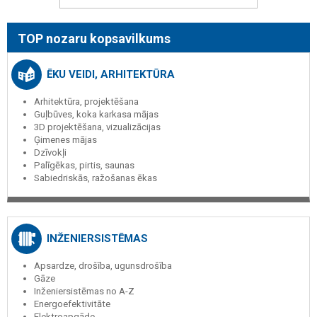
TOP nozaru kopsavilkums
ĒKU VEIDI, ARHITEKTŪRA
Arhitektūra, projektēšana
Guļbūves, koka karkasa mājas
3D projektēšana, vizualizācijas
Ģimenes mājas
Dzīvokļi
Palīgēkas, pirtis, saunas
Sabiedriskās, ražošanas ēkas
INŽENIERSISTĒMAS
Apsardze, drošība, ugunsdrošība
Gāze
Inženiersistēmas no A-Z
Energoefektivitāte
Elektroapgāde