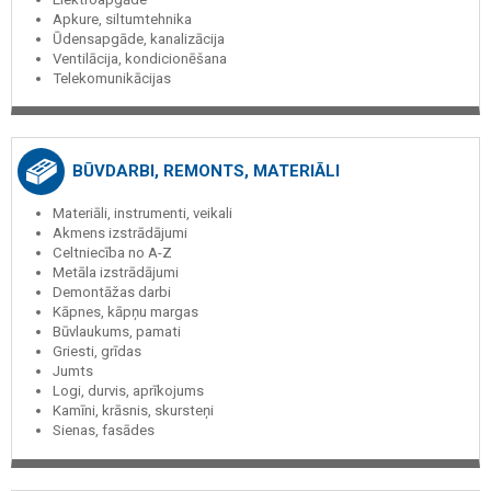
Apkure, siltumtehnika
Ūdensapgāde, kanalizācija
Ventilācija, kondicionēšana
Telekomunikācijas
BŪVDARBI, REMONTS, MATERIĀLI
Materiāli, instrumenti, veikali
Akmens izstrādājumi
Celtniecība no A-Z
Metāla izstrādājumi
Demontāžas darbi
Kāpnes, kāpņu margas
Būvlaukums, pamati
Griesti, grīdas
Jumts
Logi, durvis, aprīkojums
Kamīni, krāsnis, skursteņi
Sienas, fasādes