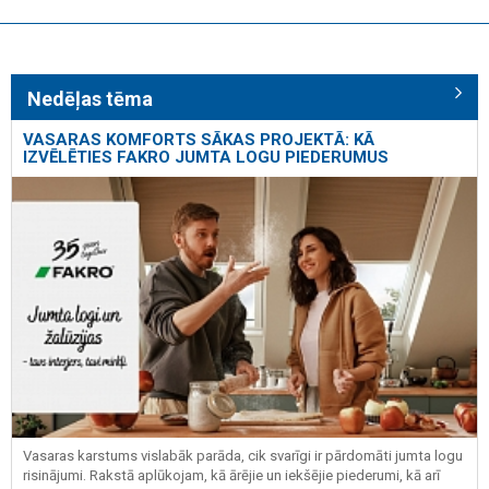
Nedēļas tēma
VASARAS KOMFORTS SĀKAS PROJEKTĀ: KĀ
IZVĒLĒTIES FAKRO JUMTA LOGU PIEDERUMUS
Vasaras karstums vislabāk parāda, cik svarīgi ir pārdomāti jumta logu
risinājumi. Rakstā aplūkojam, kā ārējie un iekšējie piederumi, kā arī