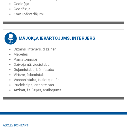
Ģeoloģija
Ģeodēzija
Kravu pārvadājumi
MĀJOKĻA IEKĀRTOJUMS, INTERJERS
Dizains, interjers, dizaineri
Mēbeles
Pamatprincipi
Dzīvojamā, viesistaba
Guļamistaba, bērnistaba
Virtuve, ēdamistaba
Vannasistaba, tualete, duša
Priekštelpa, citas telpas
Aizkari, žalūzijas, aprīkojums
ABC.LV KONTAKTI