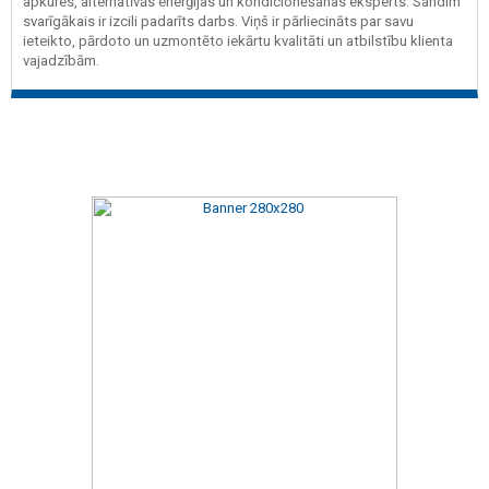
apkures, alternatīvās enerģijas un kondicionēšanas eksperts. Sandim
svarīgākais ir izcili padarīts darbs. Viņš ir pārliecināts par savu
ieteikto, pārdoto un uzmontēto iekārtu kvalitāti un atbilstību klienta
vajadzībām.