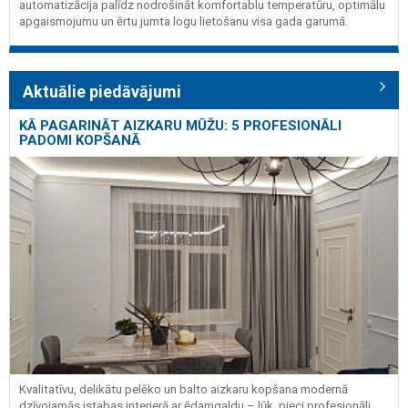
automatizācija palīdz nodrošināt komfortablu temperatūru, optimālu
apgaismojumu un ērtu jumta logu lietošanu visa gada garumā.
Aktuālie piedāvājumi
KĀ PAGARINĀT AIZKARU MŪŽU: 5 PROFESIONĀLI
PADOMI KOPŠANĀ
Kvalitatīvu, delikātu pelēko un balto aizkaru kopšana modernā
dzīvojamās istabas interjerā ar ēdamgaldu – lūk, pieci profesionāli