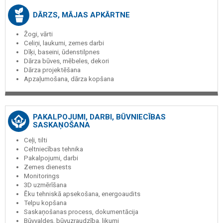
DĀRZS, MĀJAS APKĀRTNE
Žogi, vārti
Celiņi, laukumi, zemes darbi
Dīķi, baseini, ūdenstilpnes
Dārza būves, mēbeles, dekori
Dārza projektēšana
Apzaļumošana, dārza kopšana
PAKALPOJUMI, DARBI, BŪVNIECĪBAS
SASKAŅOŠANA
Ceļi, tilti
Celtniecības tehnika
Pakalpojumi, darbi
Zemes dienests
Monitorings
3D uzmērīšana
Ēku tehniskā apsekošana, energoaudits
Telpu kopšana
Saskaņošanas process, dokumentācija
Būvvaldes, būvuzraudzība, likumi