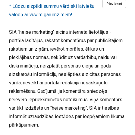
Pievienot
* Lūdzu aizpildi summu vārdiski latviešu
valodā ar visām garumzīmēm!
SIA "heise marketing" aicina interneta lietotājus -
portāla lasītājus, rakstot komentārus par publicētajiem
rakstiem un ziņām, ievērot morāles, ētikas un
pieklājības normas, nekūdīt uz vardarbību, naidu vai
diskrimināciju, neizplatīt personas cieņu un godu
aizskarošu informāciju, neslēpties aiz citas personas
vārda, neveikt ar portāla redakciju nesaskaņotu
reklamēšanu. Gadījumā, ja komentāra sniedzējs
neievēro iepriekšminētos noteikumus, viņa komentārs
var tikt izdzēsts un "heise marketing", SIA ir tiesības
informēt uzraudzības iestādes par iespējamiem likuma
pārkāpumiem.