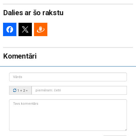
Dalies ar šo rakstu
Komentāri
Vārds
Drošības
1 + 2
=
kods:
Tavs
komentārs: