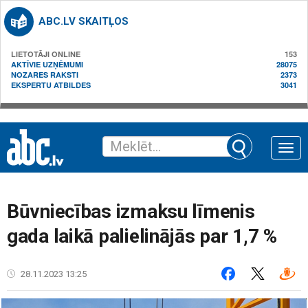
ABC.LV SKAITĻOS
LIETOTĀJI ONLINE
153
AKTĪVIE UZŅĒMUMI
28075
NOZARES RAKSTI
2373
EKSPERTU ATBILDES
3041
Toggle
naviga
Būvniecības izmaksu līmenis
gada laikā palielinājās par 1,7 %
28.11.2023 13:25