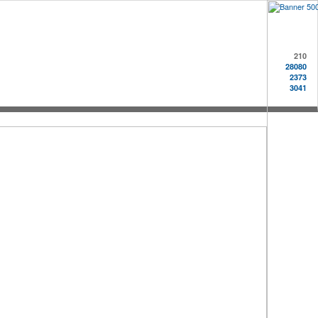
210
28080
2373
3041